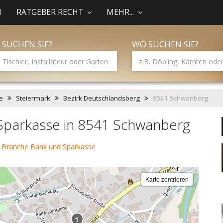
N
RATGEBER RECHT
MEHR...
 SUCHEN SIE?
WO SUCHEN SIE?
e
Steiermark
Bezirk Deutschlandsberg
8541 Schwanberg
Sparkasse in 8541 Schwanberg
 Branche Bank und Sparkasse
Karte zentrieren