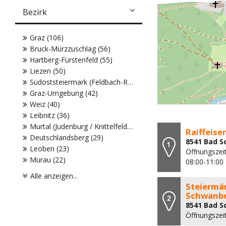
Bezirk
Graz (106)
Bruck-Mürzzuschlag (56)
Hartberg-Fürstenfeld (55)
Liezen (50)
Südoststeiermark (Feldbach-Radkersburg) (45)
Graz-Umgebung (42)
Weiz (40)
Leibnitz (36)
Murtal (Judenburg / Knittelfeld) (32)
Raiffeis
Deutschlandsberg (29)
8541 Bad S
Leoben (23)
Öffnungszeit
Murau (22)
08:00-11:00
Alle anzeigen...
Steiermär
Schwanb
8541 Bad S
Öffnungszeit