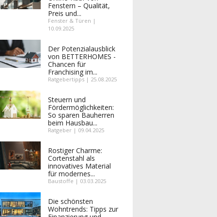
Fenstern – Qualität,
Preis und...
Fenster & Türen |
10.09.2025
Der Potenzialausblick
von BETTERHOMES -
Chancen für
Franchising im...
Ratgebertipps | 25.08.2025
Steuern und
Fördermöglichkeiten:
So sparen Bauherren
beim Hausbau...
Ratgeber | 09.04.2025
Rostiger Charme:
Cortenstahl als
innovatives Material
für modernes...
Baustoffe | 03.03.2025
Die schönsten
Wohntrends: Tipps zur
Finanzierung und