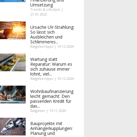
Umsetzung
Trends & Lifestyle |
21.01.2025
Ursache UV-Strahlung:
So lässt sich
Ausbleichen und
Schlimmeres...
Ratgebertipps | 10.12.2024
Wartung statt
Reparatur: Warum es
sich zuhause immer
lohnt, viel...
Ratgebertipps | 10.12.2024
Wohnbaufinanzierung
leicht gemacht: Den
passenden Kredit für
das...
Ratgeber | 19.11.2024
Bauprojekte mit
Anhängerkupplungen:
Planung und