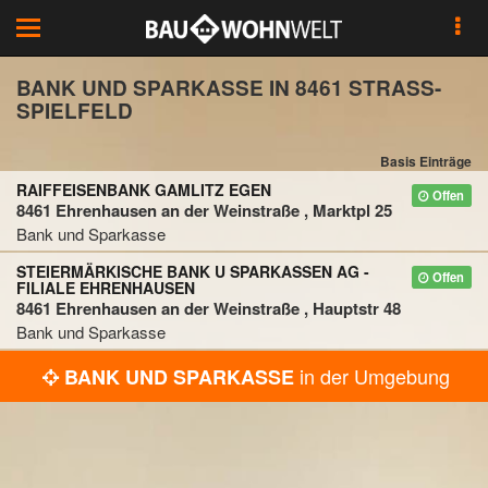
Toggle
navigation
BANK UND SPARKASSE IN 8461 STRASS-S
PIELFELD
Basis Einträge
RAIFFEISENBANK GAMLITZ EGEN
Offen
8461 Ehrenhausen an der Weinstraße , Marktpl 25
Bank und Sparkasse
STEIERMÄRKISCHE BANK U SPARKASSEN AG -
Offen
FILIALE EHRENHAUSEN
8461 Ehrenhausen an der Weinstraße , Hauptstr 48
Bank und Sparkasse
in der Umgebung
BANK UND SPARKASSE