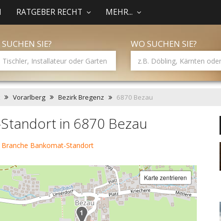
N
RATGEBER RECHT
MEHR...
 SUCHEN SIE?
WO SUCHEN SIE?
Vorarlberg
Bezirk Bregenz
6870 Bezau
Standort in 6870 Bezau
r Branche Bankomat-Standort
Karte zentrieren