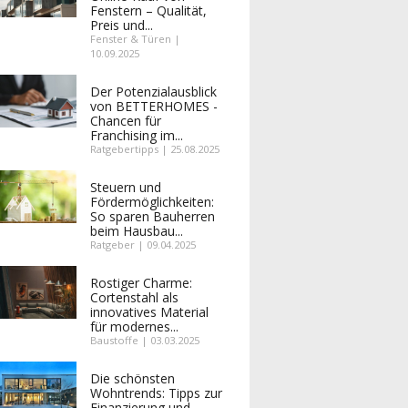
Fenstern – Qualität,
Preis und...
Fenster & Türen |
10.09.2025
Der Potenzialausblick
von BETTERHOMES -
Chancen für
Franchising im...
Ratgebertipps | 25.08.2025
Steuern und
Fördermöglichkeiten:
So sparen Bauherren
beim Hausbau...
Ratgeber | 09.04.2025
Rostiger Charme:
Cortenstahl als
innovatives Material
für modernes...
Baustoffe | 03.03.2025
Die schönsten
Wohntrends: Tipps zur
Finanzierung und