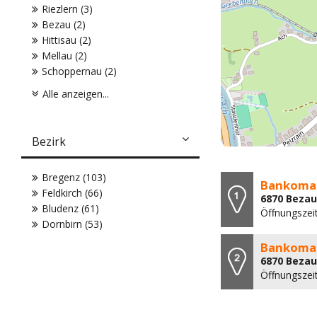
Riezlern (3)
Bezau (2)
Hittisau (2)
Mellau (2)
Schoppernau (2)
Alle anzeigen...
Bezirk
Bregenz (103)
Bankomat
Feldkirch (66)
6870 Bezau
Bludenz (61)
Öffnungszei
Dornbirn (53)
Bankomat
6870 Bezau
Öffnungszei