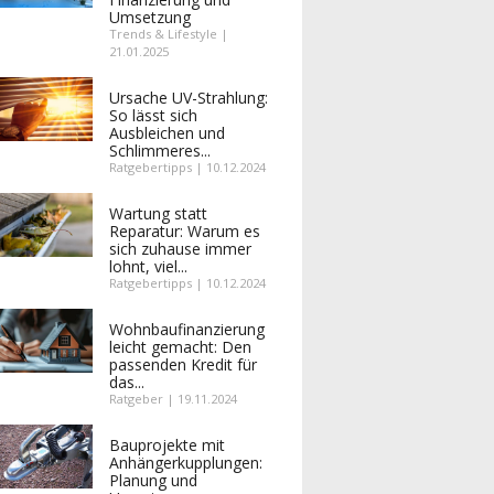
Umsetzung
Trends & Lifestyle |
21.01.2025
Ursache UV-Strahlung:
So lässt sich
Ausbleichen und
Schlimmeres...
Ratgebertipps | 10.12.2024
Wartung statt
Reparatur: Warum es
sich zuhause immer
lohnt, viel...
Ratgebertipps | 10.12.2024
Wohnbaufinanzierung
leicht gemacht: Den
passenden Kredit für
das...
Ratgeber | 19.11.2024
Bauprojekte mit
Anhängerkupplungen:
Planung und