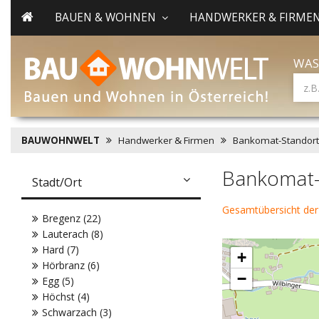
BAUEN & WOHNEN
HANDWERKER & FIRME
WAS
BAUWOHNWELT
Handwerker & Firmen
Bankomat-Standort
Bankomat-
Stadt/Ort
Gesamtübersicht de
Bregenz (22)
Lauterach (8)
Hard (7)
+
Hörbranz (6)
−
Egg (5)
Höchst (4)
Schwarzach (3)