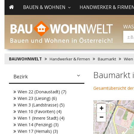
BAUEN & WOHNEN
HANDWERKER & FIRME
WAS
BAUWOHNWELT
Handwerker & Firmen
Baumarkt
Wien
Baumarkt i
Bezirk
Gesamtübersicht de
Wien 22 (Donaustadt) (7)
Wien 23 (Liesing) (6)
Wien 3 (Landstrasse) (5)
+
Wien 10 (Favoriten) (4)
−
Wien 1 (Innere Stadt) (4)
Wien 14 (Penzing) (3)
Wien 17 (Hernals) (3)