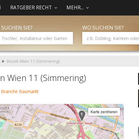
N
RATGEBER RECHT
MEHR...
 SUCHEN SIE?
WO SUCHEN SIE?
Bezirk Wien 11 (Simmering)
n Wien 11 (Simmering)
r Branche Baumarkt
Karte zentrieren