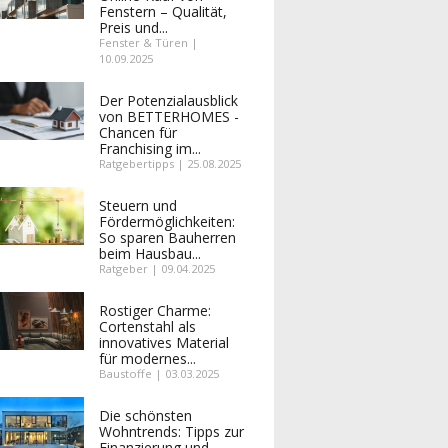
Fenstern – Qualität,
Preis und...
Fenster & Türen |
10.09.2025
Der Potenzialausblick
von BETTERHOMES -
Chancen für
Franchising im...
Ratgebertipps | 25.08.2025
Steuern und
Fördermöglichkeiten:
So sparen Bauherren
beim Hausbau...
Ratgeber | 09.04.2025
Rostiger Charme:
Cortenstahl als
innovatives Material
für modernes...
Baustoffe | 03.03.2025
Die schönsten
Wohntrends: Tipps zur
Finanzierung und