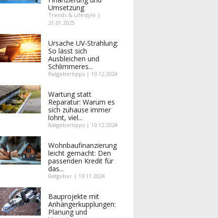
Umsetzung
Trends & Lifestyle |
21.01.2025
Ursache UV-Strahlung:
So lässt sich
Ausbleichen und
Schlimmeres...
Ratgebertipps | 10.12.2024
Wartung statt
Reparatur: Warum es
sich zuhause immer
lohnt, viel...
Ratgebertipps | 10.12.2024
Wohnbaufinanzierung
leicht gemacht: Den
passenden Kredit für
das...
Ratgeber | 19.11.2024
Bauprojekte mit
Anhängerkupplungen:
Planung und