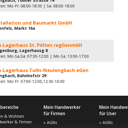
ngbach, Tullner Strasse 74
en: Mo-Fr: 08:00-18:30 | Sa: 08:00-18:00
nstallation und Baumarkt GmbH
enfels, Markt 16a
en-Lagerhaus St. Pölten regGenmbH
ogenburg, Lagerhausg 8
ten: Mo-Sa,Sa: 07:30-12:00 | Mo-Sa: 13:00-17:00
en-Lagerhaus Tulln-Neulengbach eGen
ngbach, Bahnhofstr 29
ten: Mo-Fr: 07:00-12:00,12:30-16:00
bereiche
Mein Handwerker
Mein Handwe
für Firmen
für User
en & Wohnen
werker & Firmen
AGBs
AGBs
sen