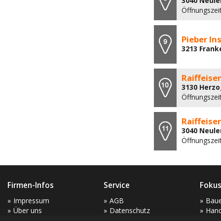
3040 Neule
Öffnungszeit
Pieber I
3213 Frank
Raiffeis
3130 Herz
Öffnungszei
Raiffeis
3040 Neule
Öffnungszei
Firmen-Infos
Service
Fokus
Impressum
AGB
Bau
Über uns
Datenschutz
Hand
Kontakt
Mes