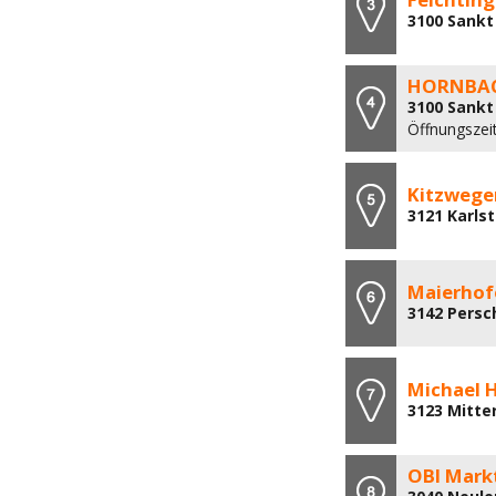
3100 Sankt 
HORNBACH
3100 Sankt 
Öffnungszeit
Kitzweger
3121 Karls
Maierhofe
3142 Persch
Michael 
3123 Mitte
OBI Mark