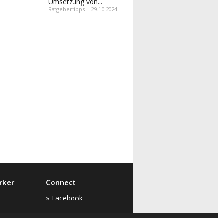
Umsetzung von...
Ratgebertipps | 29.10.2024
rker
Connect
Facebook