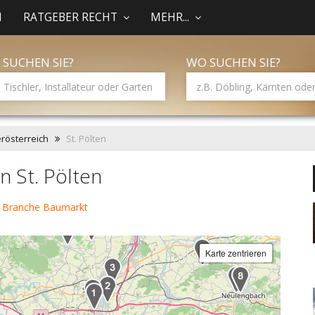
N
RATGEBER RECHT
MEHR...
 SUCHEN SIE?
WO SUCHEN SIE?
rösterreich
St. Pölten
n St. Pölten
r Branche Baumarkt
Karte zentrieren