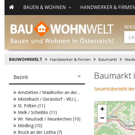
BAUEN & WOHNEN
HANDWERKER & FIRME
WAS
BAUWOHNWELT
Handwerker & Firmen
Baumarkt
Niede
Baumarkt i
Bezirk
Gesamtübersicht de
Amstetten / Waidhofen an der Ybbs (14)
Mistelbach / Gerasdorf - WU (13)
St. Pölten (11)
+
Melk / Scheibbs (11)
−
Wr. Neustadt / Neunkirchen (10)
Mödling (10)
Bruck an der Leitha (7)