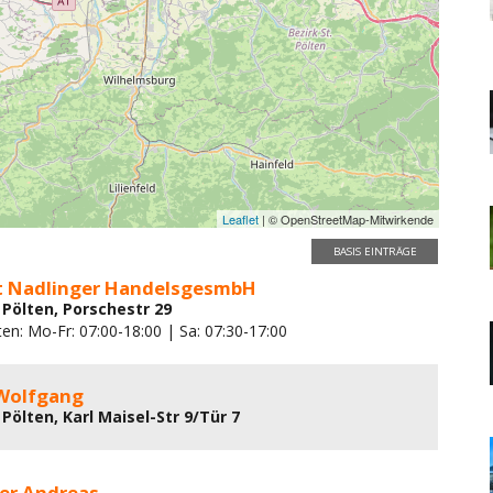
Leaflet
| © OpenStreetMap-Mitwirkende
BASIS EINTRÄGE
 Nadlinger HandelsgesmbH
 Pölten, Porschestr 29
en: Mo-Fr: 07:00-18:00 | Sa: 07:30-17:00
Wolfgang
Pölten, Karl Maisel-Str 9/Tür 7
ger Andreas