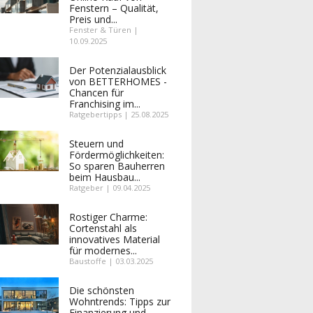
Fenstern – Qualität,
Preis und...
Fenster & Türen |
10.09.2025
Der Potenzialausblick
von BETTERHOMES -
Chancen für
Franchising im...
Ratgebertipps | 25.08.2025
Steuern und
Fördermöglichkeiten:
So sparen Bauherren
beim Hausbau...
Ratgeber | 09.04.2025
Rostiger Charme:
Cortenstahl als
innovatives Material
für modernes...
Baustoffe | 03.03.2025
Die schönsten
Wohntrends: Tipps zur
Finanzierung und