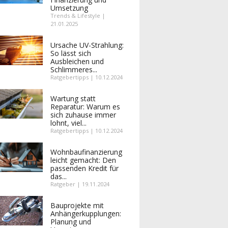
Umsetzung
Trends & Lifestyle |
21.01.2025
Ursache UV-Strahlung:
So lässt sich
Ausbleichen und
Schlimmeres...
Ratgebertipps | 10.12.2024
Wartung statt
Reparatur: Warum es
sich zuhause immer
lohnt, viel...
Ratgebertipps | 10.12.2024
Wohnbaufinanzierung
leicht gemacht: Den
passenden Kredit für
das...
Ratgeber | 19.11.2024
Bauprojekte mit
Anhängerkupplungen:
Planung und