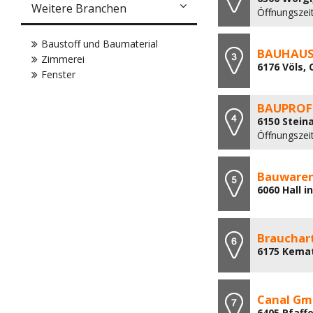
Weitere Branchen
Öffnungszeit
Baustoff und Baumaterial
BAUHAUS 
Zimmerei
6176 Völs,
Fenster
BAUPROFI
6150 Stein
Öffnungszeit
Bauwaren
6060 Hall i
Brauchart
6175 Kemat
Canal Gm
6405 Pfaff