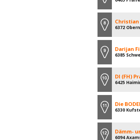
Christian
6372 Obern
Darijan Fi
6385 Schwe
DI (FH) P
6425 Haimi
Die BOD
6330 Kufste
Dämm- un
6094 Axams