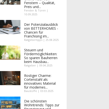
Fenstern – Qualität,
Preis und...
Fenster & Türen |
10.09.2025
Der Potenzialausblick
von BETTERHOMES -
Chancen für
Franchising im...
Ratgebertipps | 25.08.2025
Steuern und
Fördermöglichkeiten:
So sparen Bauherren
beim Hausbau...
Ratgeber | 09.04.2025
Rostiger Charme:
Cortenstahl als
innovatives Material
für modernes...
Baustoffe | 03.03.2025
Die schönsten
Wohntrends: Tipps zur
Finanzierung und