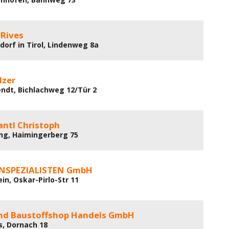
 Rives
dorf in Tirol, Lindenweg 8a
lzer
ndt, Bichlachweg 12/Tür 2
rantl Christoph
ng, Haimingerberg 75
ENSPEZIALISTEN GmbH
in, Oskar-Pirlo-Str 11
d Baustoffshop Handels GmbH
, Dornach 18