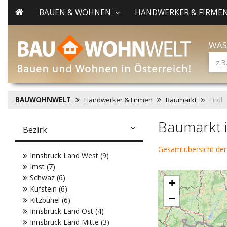
BAUEN & WOHNEN
HANDWERKER & FIRME
WAS
BAUWOHNWELT
Handwerker & Firmen
Baumarkt
Tirol
Baumarkt i
Bezirk
Gesamtübersicht de
Innsbruck Land West (9)
Imst (7)
Schwaz (6)
+
Kufstein (6)
−
Kitzbühel (6)
Innsbruck Land Ost (4)
Innsbruck Land Mitte (3)