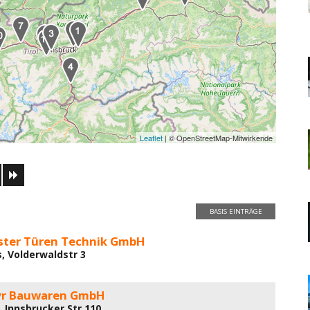
Leaflet
| © OpenStreetMap-Mitwirkende
BASIS EINTRÄGE
ster Türen Technik GmbH
s, Volderwaldstr 3
yr Bauwaren GmbH
, Innsbrucker Str 110