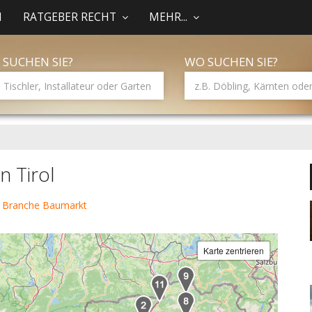
N
RATGEBER RECHT
MEHR...
 SUCHEN SIE?
WO SUCHEN SIE?
n Tirol
r Branche Baumarkt
Karte zentrieren