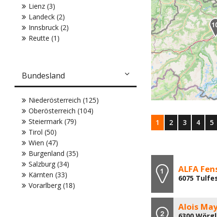
Lienz (3)
Landeck (2)
Innsbruck (2)
Reutte (1)
Bundesland
Niederösterreich (125)
Oberösterreich (104)
Steiermark (79)
1
2
3
4
5
Tirol (50)
Wien (47)
Burgenland (35)
Salzburg (34)
ALFA Fen
Kärnten (33)
6075 Tulfe
Vorarlberg (18)
Alois Ma
6300 Wörgl