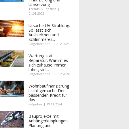
Umsetzung
Trends & Lifestyle |
21.01.2025
Ursache UV-Strahlung:
So lässt sich
Ausbleichen und
Schlimmeres...
Ratgebertipps | 10.12.2024
Wartung statt
Reparatur: Warum es
sich zuhause immer
lohnt, viel...
Ratgebertipps | 10.12.2024
Wohnbaufinanzierung
leicht gemacht: Den
passenden Kredit für
das...
Ratgeber | 19.11.2024
Bauprojekte mit
Anhängerkupplungen:
Planung und