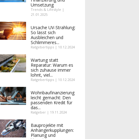
Umsetzung
Trends & Lifestyle |
21.01.2025
Ursache UV-Strahlung:
So lässt sich
Ausbleichen und
Schlimmeres...
Ratgebertipps | 10.12.2024
Wartung statt
Reparatur: Warum es
sich zuhause immer
lohnt, viel...
Ratgebertipps | 10.12.2024
Wohnbaufinanzierung
leicht gemacht: Den
passenden Kredit für
das...
Ratgeber | 19.11.2024
Bauprojekte mit
Anhängerkupplungen:
Planung und