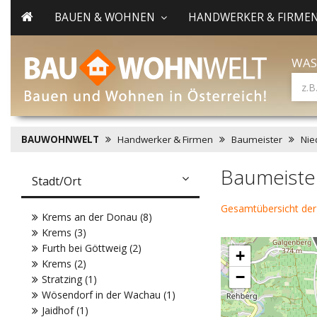
BAUEN & WOHNEN
HANDWERKER & FIRME
WAS
BAUWOHNWELT
Handwerker & Firmen
Baumeister
Nie
Baumeiste
Stadt/Ort
Gesamtübersicht de
Krems an der Donau (8)
Krems (3)
Furth bei Göttweig (2)
+
Krems (2)
−
Stratzing (1)
Wösendorf in der Wachau (1)
Jaidhof (1)