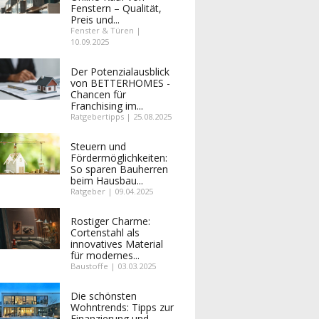
Fenstern – Qualität,
Preis und...
Fenster & Türen |
10.09.2025
Der Potenzialausblick
von BETTERHOMES -
Chancen für
Franchising im...
Ratgebertipps | 25.08.2025
Steuern und
Fördermöglichkeiten:
So sparen Bauherren
beim Hausbau...
Ratgeber | 09.04.2025
Rostiger Charme:
Cortenstahl als
innovatives Material
für modernes...
Baustoffe | 03.03.2025
Die schönsten
Wohntrends: Tipps zur
Finanzierung und