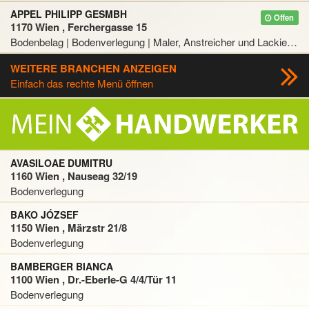
APPEL PHILIPP GESMBH
Offen
1170 Wien , Ferchergasse 15
Bodenbelag | Bodenverlegung | Maler, Anstreicher und Lackierer | Tapezierer und Dekorateur
WEITERE BRANCHEN ANZEIGEN
Einfach das rechte Menü öffnen
AVASILOAE DUMITRU
1160 Wien , Nauseag 32/19
Bodenverlegung
BAKO JÓZSEF
1150 Wien , Märzstr 21/8
Bodenverlegung
BAMBERGER BIANCA
1100 Wien , Dr.-Eberle-G 4/4/Tür 11
Bodenverlegung