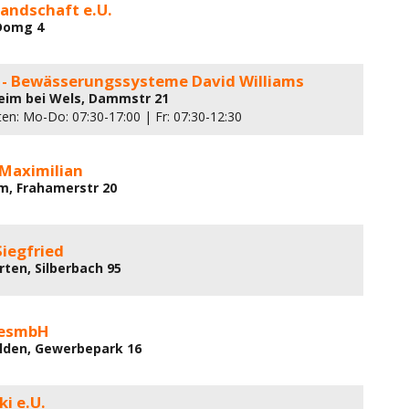
 Landschaft e.U.
 Domg 4
- Bewässerungssysteme David Williams
eim bei Wels, Dammstr 21
ten: Mo-Do: 07:30-17:00 | Fr: 07:30-12:30
 Maximilian
m, Frahamerstr 20
iegfried
rten, Silberbach 95
GesmbH
lden, Gewerbepark 16
i e.U.