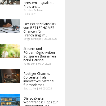
Fenstern – Qualität,
Preis und...
Fenster & Türen |
10.09.2025
Der Potenzialausblick
von BETTERHOMES -
Chancen für
Franchising im...
Ratgebertipps | 25.08.2025
Steuern und
Fördermöglichkeiten:
So sparen Bauherren
beim Hausbau...
Ratgeber | 09.04.2025
Rostiger Charme:
Cortenstahl als
innovatives Material
für modernes...
Baustoffe | 03.03.2025
Die schönsten
Wohntrends: Tipps zur
Finanzierung und