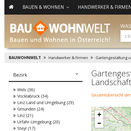
BAUEN & WOHNEN
HANDWERKER & FIRME
WAS
BAUWOHNWELT
Handwerker & Firmen
Gartengestaltung u
Gartenges
Bezirk
Landschaft
Wels (36)
Gesamtübersicht der
Vöcklabruck (34)
Linz Land und Umgebung (29)
Gmunden (24)
+
Linz (21)
Urfahr-Umgebung (20)
−
Steyr (17)