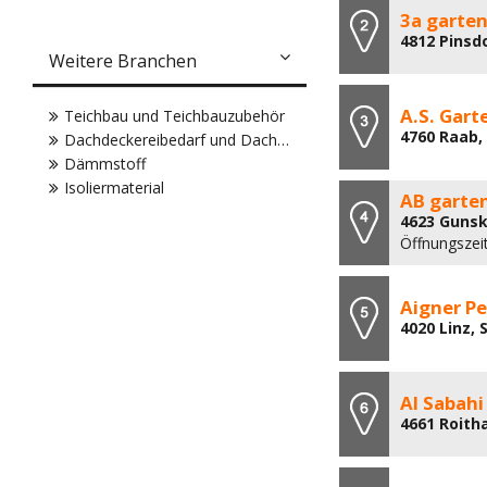
3a garten
4812 Pinsd
Weitere Branchen
A.S. Gart
Teichbau und Teichbauzubehör
4760 Raab,
Dachdeckereibedarf und Dachdeckereimaterial
Dämmstoff
Isoliermaterial
AB garte
4623 Gunsk
Öffnungszei
Aigner Pe
4020 Linz,
Al Sabahi 
4661 Roith