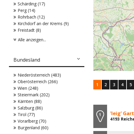
Schärding (17)
Perg (14)
Rohrbach (12)
Kirchdorf an der Krems (9)
Freistadt (8)
Alle anzeigen...
Bundesland
Niederösterreich (483)
Oberösterreich (266)
1
2
3
4
5
Wien (248)
Steiermark (202)
Kärnten (88)
Salzburg (86)
'leig' Ga
Tirol (77)
4193 Reiche
Vorarlberg (70)
Burgenland (60)