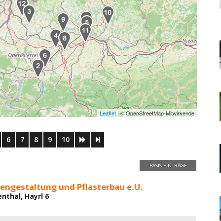
Leaflet
| © OpenStreetMap-Mitwirkende
6
7
8
9
10
BASIS EINTRÄGE
rtengestaltung und Pflasterbau e.U.
nthal, Hayrl 6