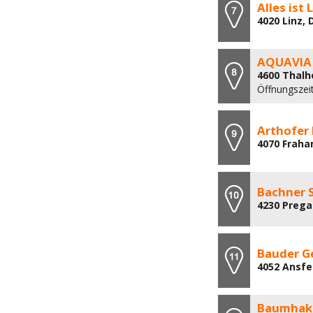
Alles ist
4020 Linz,
AQUAVIA 
4600 Thalh
Öffnungszei
Arthofer
4070 Fraha
Bachner S
4230 Prega
Bauder 
4052 Ansfe
Baumhakk