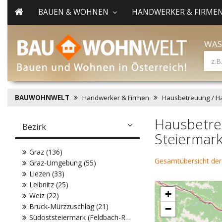
BAUEN & WOHNEN
HANDWERKER & FIRME
WAS
BAUWOHNWELT
Handwerker & Firmen
Hausbetreuung / H
Hausbetre
Bezirk
Steiermar
Graz (136)
Gesamtübersicht de
Graz-Umgebung (55)
Liezen (33)
Leibnitz (25)
+
Weiz (22)
Bruck-Mürzzuschlag (21)
−
Südoststeiermark (Feldbach-Radkersburg) (21)