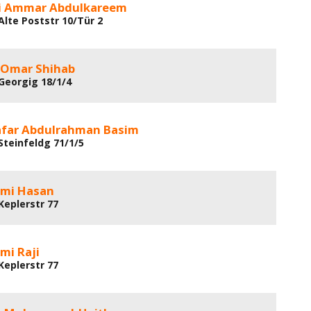
ji Ammar Abdulkareem
Alte Poststr 10/Tür 2
i Omar Shihab
 Georgig 18/1/4
far Abdulrahman Basim
Steinfeldg 71/1/5
mi Hasan
Keplerstr 77
mi Raji
Keplerstr 77