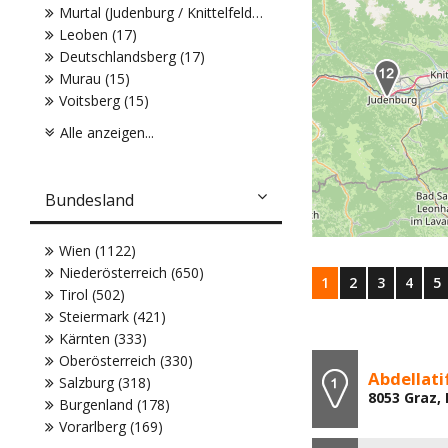
Murtal (Judenburg / Knittelfeld) (19)
Leoben (17)
Deutschlandsberg (17)
Murau (15)
Voitsberg (15)
Alle anzeigen...
Bundesland
Wien (1122)
Niederösterreich (650)
1
2
3
4
5
Tirol (502)
Steiermark (421)
Kärnten (333)
Oberösterreich (330)
Abdellat
Salzburg (318)
8053 Graz, 
Burgenland (178)
Vorarlberg (169)