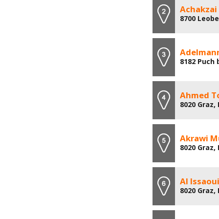
Achakzai
8700 Leobe
Adelmann
8182 Puch 
Ahmed To
8020 Graz,
Akrawi M
8020 Graz, 
Al Issaou
8020 Graz,