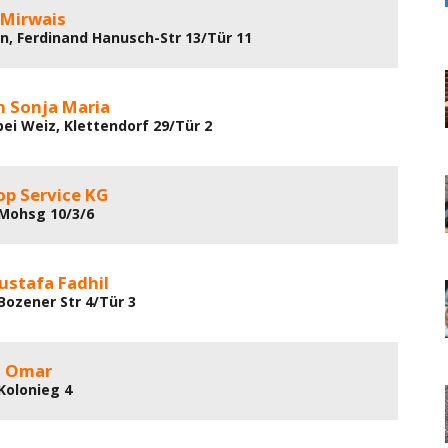
 Mirwais
n, Ferdinand Hanusch-Str 13/Tür 11
 Sonja Maria
bei Weiz, Klettendorf 29/Tür 2
p Service KG
 Mohsg 10/3/6
ustafa Fadhil
Bozener Str 4/Tür 3
i Omar
 Kolonieg 4