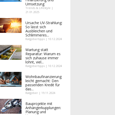
Umsetzung
Trends & Lifestyle |
21.01.2025
Ursache UV-Strahlung:
So lässt sich
Ausbleichen und
Schlimmeres...
Ratgebertipps | 10.12.2024
Wartung statt
Reparatur: Warum es
sich zuhause immer
lohnt, viel...
Ratgebertipps | 10.12.2024
Wohnbaufinanzierung
leicht gemacht: Den
passenden Kredit für
das...
Ratgeber | 19.11.2024
Bauprojekte mit
Anhängerkupplungen:
Planung und