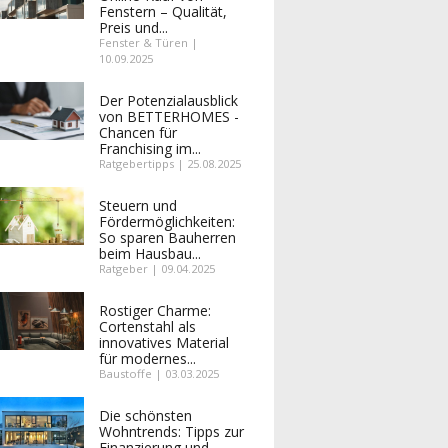
Fenstern – Qualität,
Preis und...
Fenster & Türen |
10.09.2025
Der Potenzialausblick
von BETTERHOMES -
Chancen für
Franchising im...
Ratgebertipps | 25.08.2025
Steuern und
Fördermöglichkeiten:
So sparen Bauherren
beim Hausbau...
Ratgeber | 09.04.2025
Rostiger Charme:
Cortenstahl als
innovatives Material
für modernes...
Baustoffe | 03.03.2025
Die schönsten
Wohntrends: Tipps zur
Finanzierung und