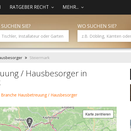
N
RATGEBER RECHT
MEHR...
 SUCHEN SIE?
WO SUCHEN SIE?
ausbesorger
Steiermark
uung / Hausbesorger in
k
r Branche Hausbetreuung / Hausbesorger
Karte zentrieren