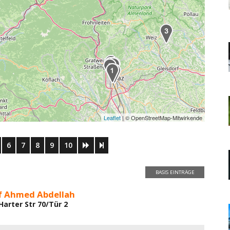
Leaflet
| © OpenStreetMap-Mitwirkende
6
7
8
9
10
BASIS EINTRÄGE
if Ahmed Abdellah
Harter Str 70/Tür 2