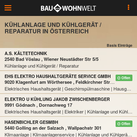
Toggle
navigation
KÜHLANLAGE UND KÜHLGERÄT /
REPARATUR IN ÖSTERREICH
Basis Einträge
A.S. KÄLTETECHNIK
2540 Bad Vöslau , Wiener Neustädter Str 5/5
Kühlanlage und Kühlgerät / Reparatur
EHS ELEKTRO HAUSHALTGERÄTE SERVICE GMBH
Offen
9020 Klagenfurt am Wörthersee , Feldkirchner Straße 283
Elektrisches Haushaltsgerät | Geschirrspülmaschine | Hausgerät, Küchengerät, Hausgerätereparatur und Küchengerätereparatur | Kühlanlage und Kühlgerät / Reparatur | Waschmaschine / Reparatur
ELEKTRO U KÜHLUNG JAKOB ZWISCHENBERGER
9991 Gödnach , Dornachweg 17
Elektrisches Haushaltsgerät | Elektriker | Kühlanlage und Kühlgerät / Reparatur
HASENBICHLER GESMBH
Offen
5440 Golling an der Salzach , Wallpachstr 301
Klimaanlage | Klimaanlagenservice | Kühlanlage und Kühlgerät | Kühlanlage und Kühlgerät / Reparatur