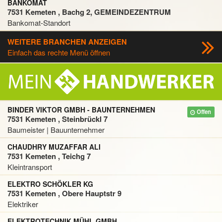
BANKOMAT
7531 Kemeten , Bachg 2, GEMEINDEZENTRUM
Bankomat-Standort
WEITERE BRANCHEN ANZEIGEN
Einfach das rechte Menü öffnen
BINDER VIKTOR GMBH - BAUNTERNEHMEN
Offen
7531 Kemeten , Steinbrückl 7
Baumeister | Bauunternehmer
CHAUDHRY MUZAFFAR ALI
7531 Kemeten , Teichg 7
Kleintransport
ELEKTRO SCHÖKLER KG
7531 Kemeten , Obere Hauptstr 9
Elektriker
ELEKTROTECHNIK MÜHL GMBH