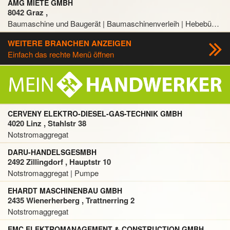
AMG MIETE GMBH
8042 Graz ,
Baumaschine und Baugerät | Baumaschinenverleih | Hebebühnen | Heizgerät | Heizungsanlage | Luftentfeuchter und Luftentfeuchtungsanlage | Notstromaggregat | Pumpe | Pumpenvermietung
WEITERE BRANCHEN ANZEIGEN
Einfach das rechte Menü öffnen
CERVENY ELEKTRO-DIESEL-GAS-TECHNIK GMBH
4020 Linz , Stahlstr 38
Notstromaggregat
DARU-HANDELSGESMBH
2492 Zillingdorf , Hauptstr 10
Notstromaggregat | Pumpe
EHARDT MASCHINENBAU GMBH
2435 Wienerherberg , Trattnerring 2
Notstromaggregat
EMC ELEKTROMANAGEMENT & CONSTRUCTION GMBH