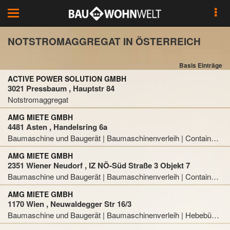
Toggle
navigation
NOTSTROMAGGREGAT IN ÖSTERREICH
Basis Einträge
ACTIVE POWER SOLUTION GMBH
3021 Pressbaum , Hauptstr 84
Notstromaggregat
AMG MIETE GMBH
4481 Asten , Handelsring 6a
Baumaschine und Baugerät | Baumaschinenverleih | Containerdienst | Hebebühnen | Heizgerät | Heizungsanlage | Luftentfeuchter und Luftentfeuchtungsanlage | Notstromaggregat | Pumpe | Pumpenvermietung
AMG MIETE GMBH
2351 Wiener Neudorf , IZ NÖ-Süd Straße 3 Objekt 7
Baumaschine und Baugerät | Baumaschinenverleih | Containerdienst | Hebebühnen | Heizgerät | Heizungsanlage | Luftentfeuchter und Luftentfeuchtungsanlage | Notstromaggregat | Pumpe | Pumpenvermietung
AMG MIETE GMBH
1170 Wien , Neuwaldegger Str 16/3
Baumaschine und Baugerät | Baumaschinenverleih | Hebebühnen | Heizgerät | Heizungsanlage | Luftentfeuchter und Luftentfeuchtungsanlage | Notstromaggregat | Pumpe | Pumpenvermietung