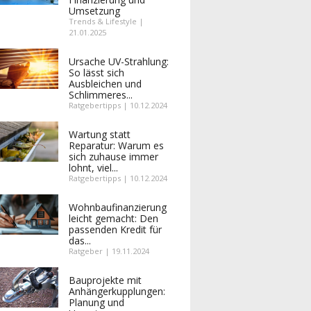
Umsetzung
Trends & Lifestyle |
21.01.2025
Ursache UV-Strahlung:
So lässt sich
Ausbleichen und
Schlimmeres...
Ratgebertipps | 10.12.2024
Wartung statt
Reparatur: Warum es
sich zuhause immer
lohnt, viel...
Ratgebertipps | 10.12.2024
Wohnbaufinanzierung
leicht gemacht: Den
passenden Kredit für
das...
Ratgeber | 19.11.2024
Bauprojekte mit
Anhängerkupplungen:
Planung und