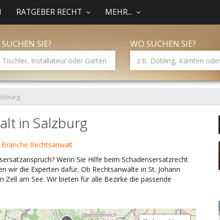
N
RATGEBER RECHT
MEHR...
 SUCHEN SIE?
WO SUCHEN SIE?
lzburg
lt in Salzburg
 Branche Rechtsanwalt
sersatzanspruch? Wenn Sie Hilfe beim Schadensersatzrecht
n wir die Experten dafür. Ob Rechtsanwälte in St. Johann
n Zell am See. Wir bieten für alle Bezirke die passende