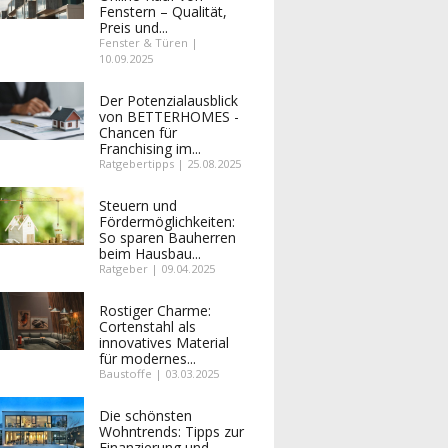
Fenstern – Qualität,
Preis und...
Fenster & Türen |
10.09.2025
Der Potenzialausblick
von BETTERHOMES -
Chancen für
Franchising im...
Ratgebertipps | 25.08.2025
Steuern und
Fördermöglichkeiten:
So sparen Bauherren
beim Hausbau...
Ratgeber | 09.04.2025
Rostiger Charme:
Cortenstahl als
innovatives Material
für modernes...
Baustoffe | 03.03.2025
Die schönsten
Wohntrends: Tipps zur
Finanzierung und