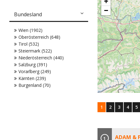
+
−
Bundesland
Wien (1902)
Oberösterreich (648)
Tirol (532)
Steiermark (522)
Niederösterreich (440)
Salzburg (391)
Vorarlberg (249)
Kärnten (239)
Burgenland (70)
1
2
3
4
5
ADAM & F