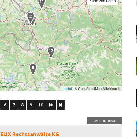
Karte zentrieren
Leaflet
| © OpenStreetMap-Mitwirkende
6
7
8
9
10
BASIS EINTRÄGE
ELIX Rechtsanwälte KG