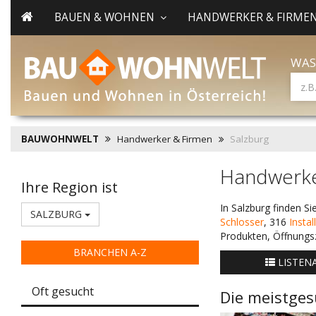
BAUEN & WOHNEN
HANDWERKER & FIRME
WAS
BAUWOHNWELT
Handwerker & Firmen
Salzburg
Handwerke
Ihre Region ist
In Salzburg finden S
SALZBURG
Schlosser
, 316
Instal
Produkten, Öffnungs
BRANCHEN A-Z
LISTEN
Oft gesucht
Die meistges