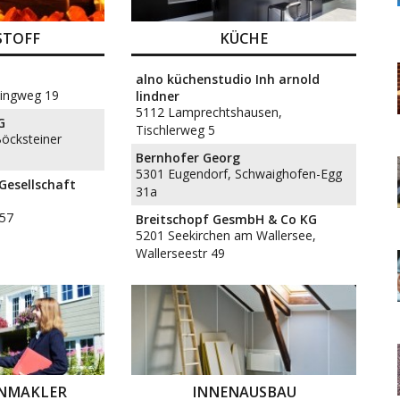
STOFF
KÜCHE
alno küchenstudio Inh arnold
lingweg 19
lindner
5112 Lamprechtshausen,
G
Tischlerweg 5
Böcksteiner
Bernhofer Georg
5301 Eugendorf, Schwaighofen-Egg
Gesellschaft
31a
157
Breitschopf GesmbH & Co KG
5201 Seekirchen am Wallersee,
Wallerseestr 49
ENMAKLER
INNENAUSBAU