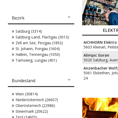
Bezirk
ELEKT
Salzburg (3314)
Salzburg-Land, Flachgau (3013)
AICHHORN Elektro
Zell am See, Pinzgau (1892)
5603 Kleinarl, Peilst
St. Johann, Pongau (1604)
Hallein, Tennengau (1050)
Alimpic Goran
5020 Salzburg, Auer
Tamsweg, Lungau (401)
Anzenbacher Wol
5061 Elsbethen, Joh
24
Bundesland
Wien (30814)
Niederösterreich (26607)
Oberösterreich (22986)
Steiermark (20622)
Tirol (14605)