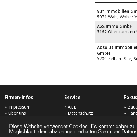
90° Immobilien G
5071 Wals, Walserfe
A2S Immo GmbH
5162 Obertrum am 
1
Absolut Immobilie
GmbH
5700 Zell am See, S
Firmen-Infos
Service
Fokus
Impressum
AGB
Bau
Über uns
Datenschutz
Hand
Kontakt
Mes
Diese Website verwendet Cookies. Es kommt daher zu e
Jobs
Möglichkeit, dies abzulehnen, erhalten Sie in der Date