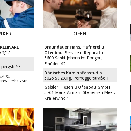
RIKER
OFEN
 KLEINARL
Braundauer Hans, Hafnerei u
eing 2
Ofenbau, Service u Reparatur
5600 Sankt Johann im Pongau,
Einöden 42
spergstr 53
Dänisches Kaminofenstudio
fgang
5026 Salzburg, Perneggerstraße 11
ann-Herbst-Str
Geisler Fliesen u Ofenbau GmbH
5761 Maria Alm am Steinernen Meer,
Krallerwinkl 1