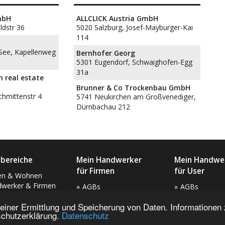
mbH
ALLCLICK Austria GmbH
ldstr 36
5020 Salzburg, Josef-Mayburger-Kai
114
See, Kapellenweg
Bernhofer Georg
5301 Eugendorf, Schwaighofen-Egg
31a
n real estate
Brunner & Co Trockenbau GmbH
chmittenstr 4
5741 Neukirchen am Großvenediger,
Dürnbachau 212
bereiche
Mein Handwerker
Mein Handwe
für Firmen
für User
en & Wohnen
werker & Firmen
AGBs
AGBs
sen
FAQs
FAQs
iner Ermittlung und Speicherung von Daten. Informationen 
Datenschutzerklärung
nschutzerklärung.
Datenschutz