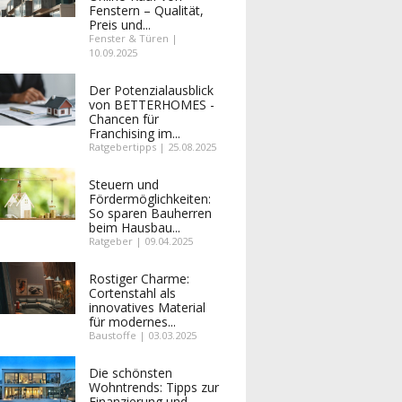
Fenstern – Qualität,
Preis und...
Fenster & Türen |
10.09.2025
Der Potenzialausblick
von BETTERHOMES -
Chancen für
Franchising im...
Ratgebertipps | 25.08.2025
Steuern und
Fördermöglichkeiten:
So sparen Bauherren
beim Hausbau...
Ratgeber | 09.04.2025
Rostiger Charme:
Cortenstahl als
innovatives Material
für modernes...
Baustoffe | 03.03.2025
Die schönsten
Wohntrends: Tipps zur
Finanzierung und