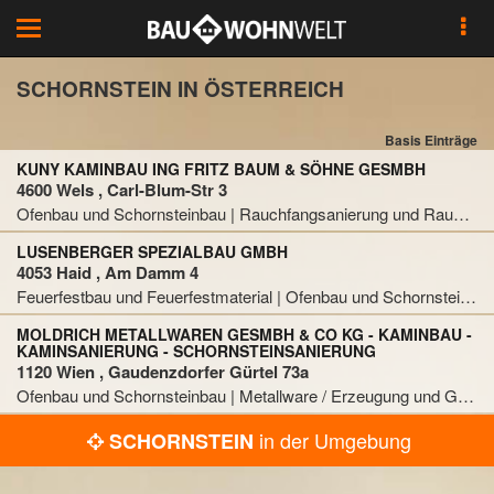
Toggle
navigation
SCHORNSTEIN IN ÖSTERREICH
Basis Einträge
KUNY KAMINBAU ING FRITZ BAUM & SÖHNE GESMBH
4600 Wels , Carl-Blum-Str 3
Ofenbau und Schornsteinbau | Rauchfangsanierung und Rauchfangausschleifung | Schornstein
LUSENBERGER SPEZIALBAU GMBH
4053 Haid , Am Damm 4
Feuerfestbau und Feuerfestmaterial | Ofenbau und Schornsteinbau | Schornstein
MOLDRICH METALLWAREN GESMBH & CO KG - KAMINBAU -
KAMINSANIERUNG - SCHORNSTEINSANIERUNG
1120 Wien , Gaudenzdorfer Gürtel 73a
Ofenbau und Schornsteinbau | Metallware / Erzeugung und Großhandel | Schornstein | Spengler
in der Umgebung
SCHORNSTEIN