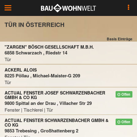
Toggle
navigation
TÜR IN ÖSTERREICH
Basis Einträge
"ZARGEN" BÖSCH GESELLSCHAFT M.B.H.
6858 Schwarzach , Riedstr 14
Tür
ACKERL ALOIS
8225 Pöllau , Michael-Maister-G 209
Tür
ACTUAL FENSTER JOSEF SCHWARZENBACHER
Offen
GMBH & CO KG
9800 Spittal an der Drau , Villacher Str 29
Fenster | Tischlerei | Tür
ACTUAL FENSTER SCHWARZENBACHER GMBH &
Offen
CO KG
9853 Trebesing , Großhattenberg 2