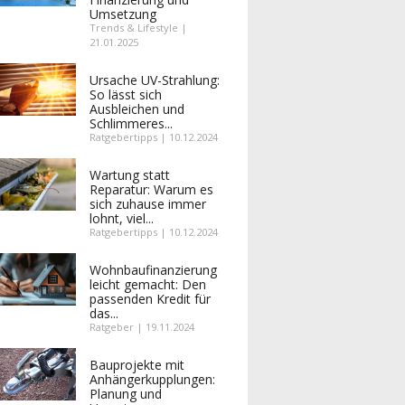
Umsetzung
Trends & Lifestyle |
21.01.2025
Ursache UV-Strahlung:
So lässt sich
Ausbleichen und
Schlimmeres...
Ratgebertipps | 10.12.2024
Wartung statt
Reparatur: Warum es
sich zuhause immer
lohnt, viel...
Ratgebertipps | 10.12.2024
Wohnbaufinanzierung
leicht gemacht: Den
passenden Kredit für
das...
Ratgeber | 19.11.2024
Bauprojekte mit
Anhängerkupplungen:
Planung und