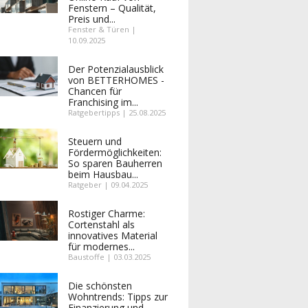
Fenstern – Qualität,
Preis und...
Fenster & Türen |
10.09.2025
Der Potenzialausblick
von BETTERHOMES -
Chancen für
Franchising im...
Ratgebertipps | 25.08.2025
Steuern und
Fördermöglichkeiten:
So sparen Bauherren
beim Hausbau...
Ratgeber | 09.04.2025
Rostiger Charme:
Cortenstahl als
innovatives Material
für modernes...
Baustoffe | 03.03.2025
Die schönsten
Wohntrends: Tipps zur
Finanzierung und