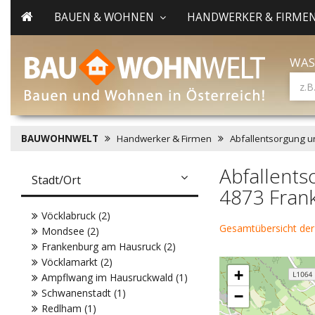
BAUEN & WOHNEN
HANDWERKER & FIRME
WAS
BAUWOHNWELT
Handwerker & Firmen
Abfallentsorgung u
Abfallents
Stadt/Ort
4873 Fran
Vöcklabruck (2)
Gesamtübersicht der
Mondsee (2)
Frankenburg am Hausruck (2)
Vöcklamarkt (2)
+
Ampflwang im Hausruckwald (1)
Schwanenstadt (1)
−
Redlham (1)