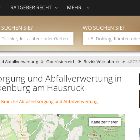
N
RATGEBER RECHT
MEHR...
 SUCHEN SIE?
WO SUCHEN SIE?
nd Abfallverwertung
Oberösterreich
Bezirk Vöcklabruck
4873 
orgung und Abfallverwertung in
kenburg am Hausruck
 Branche Abfallentsorgung und Abfallverwertung
Karte zentrieren