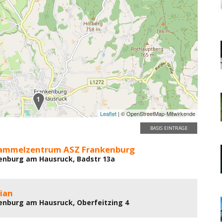
Leaflet
| © OpenStreetMap-Mitwirkende
BASIS EINTRÄGE
sammelzentrum ASZ Frankenburg
enburg am Hausruck, Badstr 13a
rian
enburg am Hausruck, Oberfeitzing 4