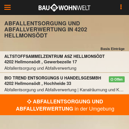
Toggle
navigation
ABFALLENTSORGUNG UND
ABFALLVERWERTUNG IN 4202
HELLMONSÖDT
Basis Einträge
ALTSTOFFSAMMELZENTRUM ASZ HELLMONSÖDT
4202 Hellmonsödt , Gewerbezeile 17
Abfallentsorgung und Abfallverwertung
BIO TREND ENTSORGUNGS U HANDELSGESMBH
Offen
4202 Hellmonsödt , Hochheide 33
Abfallentsorgung und Abfallverwertung | Kanalräumung und Kanalreinigung | Recycling
ABFALLENTSORGUNG UND
in der Umgebung
ABFALLVERWERTUNG