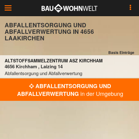
Toggle
navigation
ABFALLENTSORGUNG UND
ABFALLVERWERTUNG IN 4656
LAAKIRCHEN
Basis Einträge
ALTSTOFFSAMMELZENTRUM ASZ KIRCHHAM
4656 Kirchham , Laizing 14
Abfallentsorgung und Abfallverwertung
ABFALLENTSORGUNG UND
in der Umgebung
ABFALLVERWERTUNG