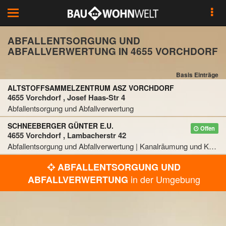
Toggle
navigation
ABFALLENTSORGUNG UND
ABFALLVERWERTUNG IN 4655 VORCHDORF
Basis Einträge
ALTSTOFFSAMMELZENTRUM ASZ VORCHDORF
4655 Vorchdorf , Josef Haas-Str 4
Abfallentsorgung und Abfallverwertung
SCHNEEBERGER GÜNTER E.U.
Offen
4655 Vorchdorf , Lambacherstr 42
Abfallentsorgung und Abfallverwertung | Kanalräumung und Kanalreinigung | Transportunternehmen
ABFALLENTSORGUNG UND
in der Umgebung
ABFALLVERWERTUNG