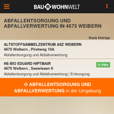
Toggle
navigation
ABFALLENTSORGUNG UND
ABFALLVERWERTUNG IN 4675 WEIBERN
Basis Einträge
ALTSTOFFSAMMELZENTRUM ASZ WEIBERN
4675 Weibern , Piretweg 10A
Abfallentsorgung und Abfallverwertung
HE-BIO EDUARD HIPTMAIR
Offen
4675 Weibern , Seewiesen 9
Abfallentsorgung und Abfallverwertung | Entsorgung
ABFALLENTSORGUNG UND
in der Umgebung
ABFALLVERWERTUNG