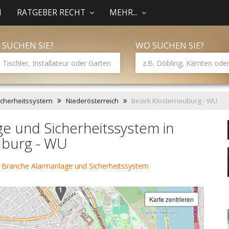
N
RATGEBER RECHT
MEHR...
 SUCHEN SIE?
WO SUCHEN SIE?
icherheitssystem
Niederösterreich
Bezirk Klosterneuburg - WU
e und Sicherheitssystem in
uburg - WU
 Branche Alarmanlage und Sicherheitssystem
Karte zentrieren