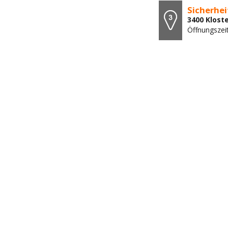
Sicherhe
3400 Klost
Öffnungszei