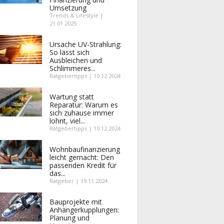
Umsetzung
Trends & Lifestyle |
21.01.2025
Ursache UV-Strahlung:
So lässt sich
Ausbleichen und
Schlimmeres...
Ratgebertipps | 10.12.2024
Wartung statt
Reparatur: Warum es
sich zuhause immer
lohnt, viel...
Ratgebertipps | 10.12.2024
Wohnbaufinanzierung
leicht gemacht: Den
passenden Kredit für
das...
Ratgeber | 19.11.2024
Bauprojekte mit
Anhängerkupplungen:
Planung und