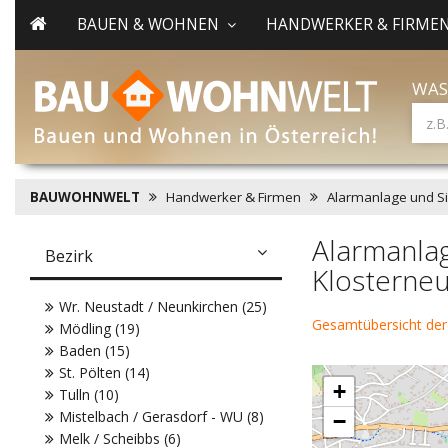
BAUEN & WOHNEN
HANDWERKER & FIRME
WAS
BAUWOHNWELT
Handwerker & Firmen
Alarmanlage und S
Alarmanlag
Bezirk
Klosterne
Wr. Neustadt / Neunkirchen (25)
Gesamtübersicht der
Mödling (19)
Baden (15)
St. Pölten (14)
+
Tulln (10)
Mistelbach / Gerasdorf - WU (8)
−
Melk / Scheibbs (6)