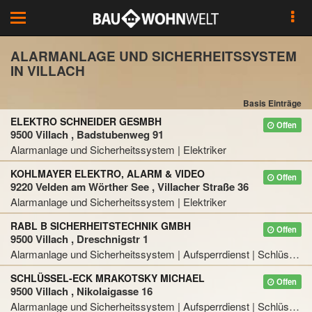
Toggle
navigation
ALARMANLAGE UND SICHERHEITSSYSTEM
IN VILLACH
Basis Einträge
ELEKTRO SCHNEIDER GESMBH
Offen
9500 Villach , Badstubenweg 91
Alarmanlage und Sicherheitssystem | Elektriker
KOHLMAYER ELEKTRO, ALARM & VIDEO
Offen
9220 Velden am Wörther See , Villacher Straße 36
Alarmanlage und Sicherheitssystem | Elektriker
RABL B SICHERHEITSTECHNIK GMBH
Offen
9500 Villach , Dreschnigstr 1
Alarmanlage und Sicherheitssystem | Aufsperrdienst | Schlüsseldienst
SCHLÜSSEL-ECK MRAKOTSKY MICHAEL
Offen
9500 Villach , Nikolaigasse 16
Alarmanlage und Sicherheitssystem | Aufsperrdienst | Schlüsseldienst | Tresor und Safe