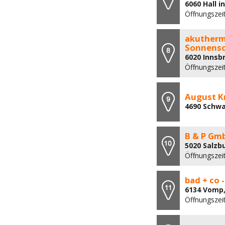
6060 Hall i
Öffnungszei
akutherm
Sonnensc
6020 Innsb
Öffnungszei
August Kr
4690 Schwa
B & P Gm
5020 Salzb
Öffnungszei
bad + co 
6134 Vomp,
Öffnungszei