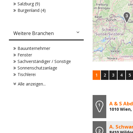
Salzburg (9)
Burgenland (4)
Weitere Branchen
Bauunternehmer
Fenster
Sachverständiger / Sonstige
Sonnenschutzanlage
Tischlerei
1
2
3
4
5
Alle anzeigen...
A & S Ab
1010 Wien,
A. Schwa
8410 Wildo