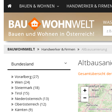
BAUEN & WOHNEN
HANDWERKER & FIRME
WAS
BAUWOHNWELT
Handwerker & Firmen
Altbausanierung
Altbausani
Bundesland
Gesamtübersicht der
Vorarlberg (27)
Wien (24)
Steiermark (18)
+
Tirol (15)
−
Niederösterreich (13)
Oberösterreich (12)
Kärnten (9)