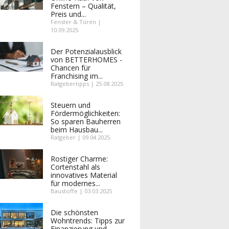
Fenstern – Qualität,
Preis und...
Fenster & Türen |
10.09.2025
Der Potenzialausblick
von BETTERHOMES -
Chancen für
Franchising im...
Ratgebertipps | 25.08.2025
Steuern und
Fördermöglichkeiten:
So sparen Bauherren
beim Hausbau...
Ratgeber | 09.04.2025
Rostiger Charme:
Cortenstahl als
innovatives Material
für modernes...
Baustoffe | 03.03.2025
Die schönsten
Wohntrends: Tipps zur
Finanzierung und