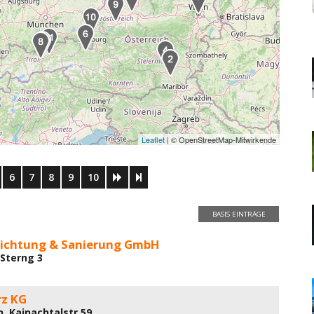
Leaflet
| © OpenStreetMap-Mitwirkende
6
7
8
9
10
BASIS EINTRÄGE
dichtung & Sanierung GmbH
 Sterng 3
rz KG
n, Kainachtalstr 59