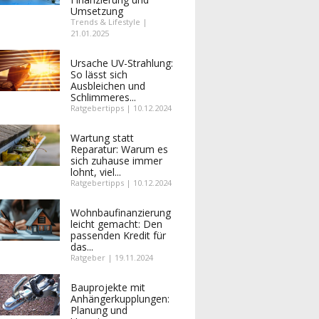
Umsetzung
Trends & Lifestyle |
21.01.2025
Ursache UV-Strahlung:
So lässt sich
Ausbleichen und
Schlimmeres...
Ratgebertipps | 10.12.2024
Wartung statt
Reparatur: Warum es
sich zuhause immer
lohnt, viel...
Ratgebertipps | 10.12.2024
Wohnbaufinanzierung
leicht gemacht: Den
passenden Kredit für
das...
Ratgeber | 19.11.2024
Bauprojekte mit
Anhängerkupplungen:
Planung und