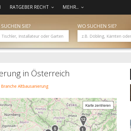
N
RATGEBER RECHT
MEHR...
 SUCHEN SIE?
WO SUCHEN SIE?
erung in Österreich
 Branche Altbausanierung
Karte zentrieren