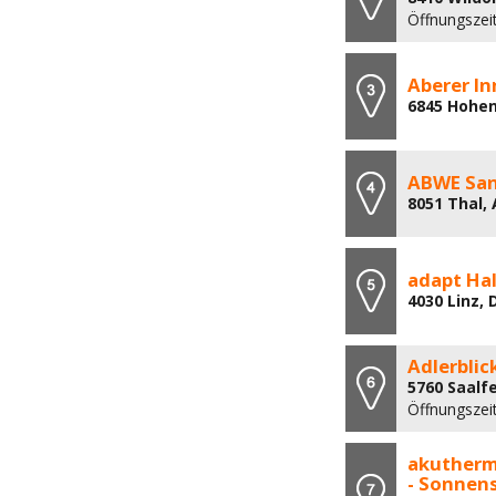
Öffnungszei
Aberer I
6845 Hohen
ABWE Sa
8051 Thal,
adapt Ha
4030 Linz,
Adlerbli
5760 Saalf
Öffnungszeit
akutherm 
- Sonnen