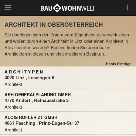
Toggle
navigation
ARCHITEKT IN OBERÖSTERREICH
Sie überlegen sich den Traum vom Eigenheim zu verwirklichen
und wollen durch einen Architekt in Linz oder einen Architekt in
Steyr beraten werden? Bei uns finden Sie den idealen
Architekten in diesen und vielen weiteren Bezirken.
Basis Einträge
A R C H I T Y P E N
4020 Linz , Lessingstr 6
Architekt
ABH GENERALPLANUNG GMBH
4770 Andorf , Rathausstraße 3
Architekt
ALOIS HÖFLER ZT GMBH
4061 Pasching , Prinz-Eugen-Str 37
Architekt