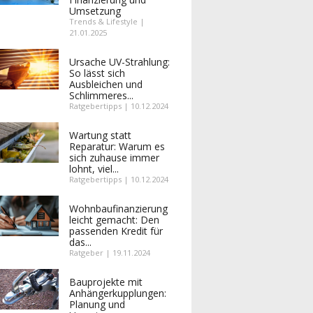
Umsetzung
Trends & Lifestyle |
21.01.2025
Ursache UV-Strahlung:
So lässt sich
Ausbleichen und
Schlimmeres...
Ratgebertipps | 10.12.2024
Wartung statt
Reparatur: Warum es
sich zuhause immer
lohnt, viel...
Ratgebertipps | 10.12.2024
Wohnbaufinanzierung
leicht gemacht: Den
passenden Kredit für
das...
Ratgeber | 19.11.2024
Bauprojekte mit
Anhängerkupplungen:
Planung und