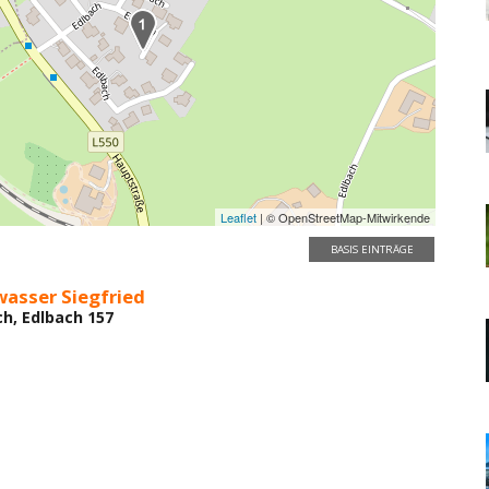
Leaflet
| © OpenStreetMap-Mitwirkende
BASIS EINTRÄGE
wasser Siegfried
ch, Edlbach 157