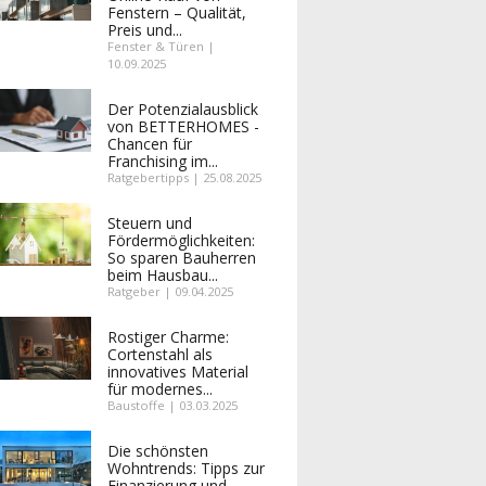
Fenstern – Qualität,
Preis und...
Fenster & Türen |
10.09.2025
Der Potenzialausblick
von BETTERHOMES -
Chancen für
Franchising im...
Ratgebertipps | 25.08.2025
Steuern und
Fördermöglichkeiten:
So sparen Bauherren
beim Hausbau...
Ratgeber | 09.04.2025
Rostiger Charme:
Cortenstahl als
innovatives Material
für modernes...
Baustoffe | 03.03.2025
Die schönsten
Wohntrends: Tipps zur
Finanzierung und