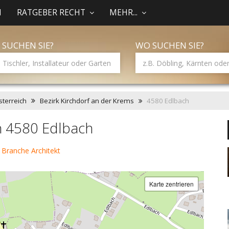
N
RATGEBER RECHT
MEHR...
 SUCHEN SIE?
WO SUCHEN SIE?
terreich
Bezirk Kirchdorf an der Krems
4580 Edlbach
in 4580 Edlbach
 Branche Architekt
Karte zentrieren