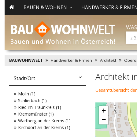
BAUEN & WOHNEN
HANDWERKER & FIRME
WAS
BAUWOHNWELT
Handwerker & Firmen
Architekt
Oberös
Architekt 
Stadt/Ort
Gesamtübersicht der
Molln (1)
Schlierbach (1)
Ried im Traunkreis (1)
+
Kremsmünster (1)
−
Wartberg an der Krems (1)
Kirchdorf an der Krems (1)