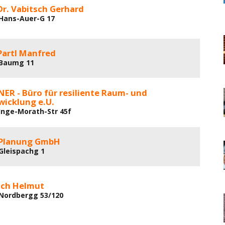
 Dr. Vabitsch Gerhard
 Hans-Auer-G 17
 Partl Manfred
 Baumg 11
NER - Büro für resiliente Raum- und
wicklung e.U.
 Inge-Morath-Str 45f
Planung GmbH
 Gleispachg 1
esch Helmut
 Nordbergg 53/120