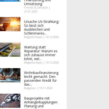
Umsetzung
Trends & Lifestyle |
21.01.2025
Ursache UV-Strahlung:
So lässt sich
Ausbleichen und
Schlimmeres...
Ratgebertipps | 10.12.2024
Wartung statt
Reparatur: Warum es
sich zuhause immer
lohnt, viel...
Ratgebertipps | 10.12.2024
Wohnbaufinanzierung
leicht gemacht: Den
passenden Kredit für
das...
Ratgeber | 19.11.2024
Bauprojekte mit
Anhängerkupplungen:
Planung und