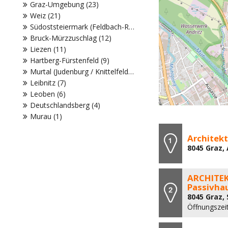
Graz-Umgebung (23)
Weiz (21)
Südoststeiermark (Feldbach-Radkersburg) (13)
Bruck-Mürzzuschlag (12)
Liezen (11)
Hartberg-Fürstenfeld (9)
Murtal (Judenburg / Knittelfeld) (9)
Leibnitz (7)
Leoben (6)
Deutschlandsberg (4)
Murau (1)
Architekt
8045 Graz,
ARCHITEK
Passivha
8045 Graz,
Öffnungszei