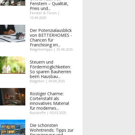
Fenstern – Qualität,
Preis und...
Fenster & Türen |
10.09.2025
Der Potenzialausblick
von BETTERHOMES -
Chancen für
Franchising im...
Ratgebertipps | 25.08.2025
Steuern und
Fördermöglichkeiten:
So sparen Bauherren
beim Hausbau...
Ratgeber | 09.04.2025
Rostiger Charme:
Cortenstahl als
innovatives Material
für modernes...
Baustoffe | 03.03.2025
Die schönsten
Wohntrends: Tipps zur
Finanzierung und