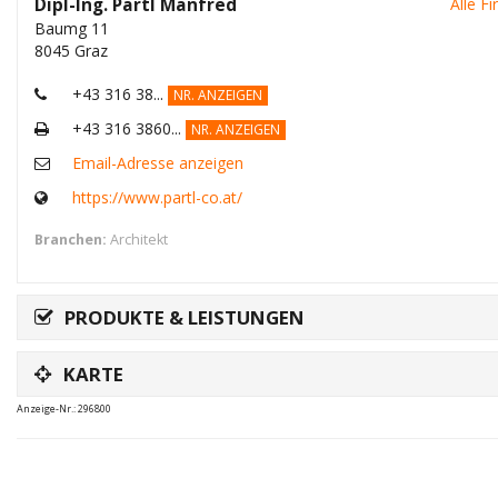
Dipl-Ing. Partl Manfred
Alle F
Baumg 11
8045 Graz
+43 316 38...
NR. ANZEIGEN
+43 316 3860...
NR. ANZEIGEN
Email-Adresse anzeigen
https://www.partl-co.at/
Branchen:
Architekt
PRODUKTE & LEISTUNGEN
KARTE
Anzeige-Nr.: 296800