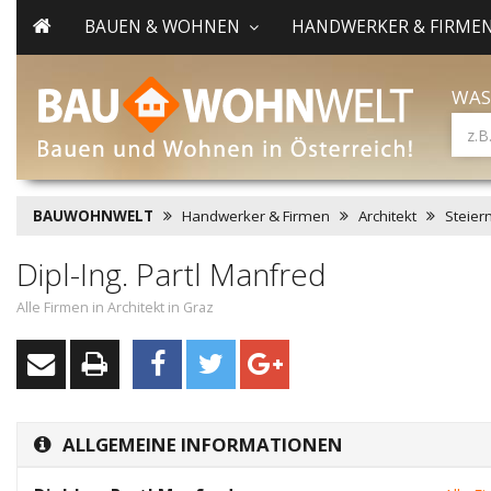
BAUEN & WOHNEN
HANDWERKER & FIRME
WAS
BAUWOHNWELT
Handwerker & Firmen
Architekt
Steier
Dipl-Ing. Partl Manfred
Alle Firmen in Architekt in Graz
ALLGEMEINE INFORMATIONEN