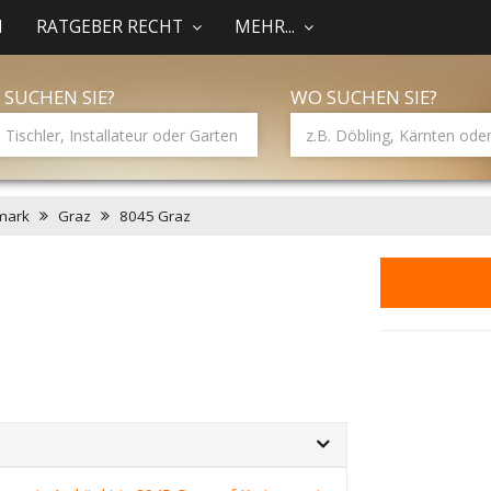
N
RATGEBER RECHT
MEHR...
 SUCHEN SIE?
WO SUCHEN SIE?
mark
Graz
8045 Graz