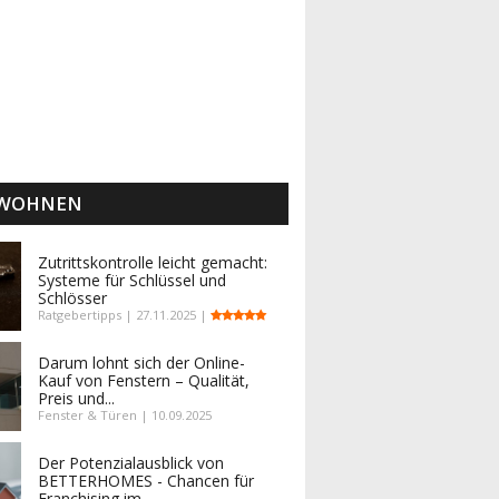
 WOHNEN
Zutrittskontrolle leicht gemacht:
Systeme für Schlüssel und
Schlösser
Ratgebertipps | 27.11.2025 |
Darum lohnt sich der Online-
Kauf von Fenstern – Qualität,
Preis und...
Fenster & Türen | 10.09.2025
Der Potenzialausblick von
BETTERHOMES - Chancen für
Franchising im...