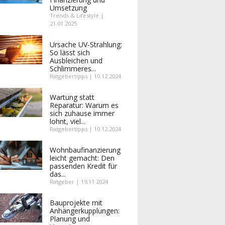
Umsetzung
Trends & Lifestyle |
21.01.2025
Ursache UV-Strahlung:
So lässt sich
Ausbleichen und
Schlimmeres...
Ratgebertipps | 10.12.2024
Wartung statt
Reparatur: Warum es
sich zuhause immer
lohnt, viel...
Ratgebertipps | 10.12.2024
Wohnbaufinanzierung
leicht gemacht: Den
passenden Kredit für
das...
Ratgeber | 19.11.2024
Bauprojekte mit
Anhängerkupplungen:
Planung und