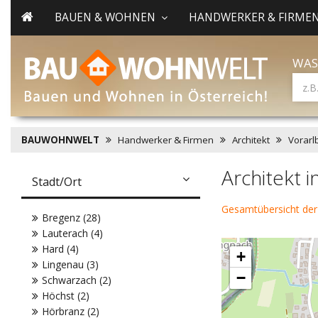
BAUEN & WOHNEN
HANDWERKER & FIRME
WAS
BAUWOHNWELT
Handwerker & Firmen
Architekt
Vorarl
Architekt 
Stadt/Ort
Gesamtübersicht der
Bregenz (28)
Lauterach (4)
Hard (4)
+
Lingenau (3)
−
Schwarzach (2)
Höchst (2)
Hörbranz (2)