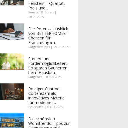
Fenstern – Qualität,
Preis und...
Fenster & Türen |
10.09.2025
Der Potenzialausblick
von BETTERHOMES -
Chancen für
Franchising im...
Ratgebertipps | 25.08.2025
Steuern und
Fördermöglichkeiten:
So sparen Bauherren
beim Hausbau...
Ratgeber | 09.04.2025
Rostiger Charme:
Cortenstahl als
innovatives Material
für modernes...
Baustoffe | 03.03.2025
Die schönsten
Wohntrends: Tipps zur
Finanzierung und