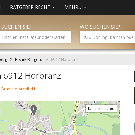
N
RATGEBER RECHT
MEHR...
 SUCHEN SIE?
WO SUCHEN SIE?
berg
Bezirk Bregenz
6912 Hörbranz
in 6912 Hörbranz
 Branche Architekt
Karte zentrieren