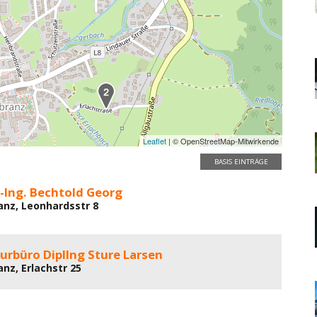
Leaflet
| © OpenStreetMap-Mitwirkende
BASIS EINTRÄGE
l-Ing. Bechtold Georg
anz, Leonhardsstr 8
urbüro DiplIng Sture Larsen
nz, Erlachstr 25