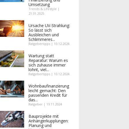
Umsetzung
Trends & Lifestyle |
21.01.2025
Ursache UV-Strahlung:
So lässt sich
Ausbleichen und
Schlimmeres...
Ratgebertipps | 10.12.2024
Wartung statt
Reparatur: Warum es
sich zuhause immer
lohnt, viel...
Ratgebertipps | 10.12.2024
Wohnbaufinanzierung
leicht gemacht: Den
passenden Kredit für
das...
Ratgeber | 19.11.2024
Bauprojekte mit
Anhängerkupplungen:
Planung und