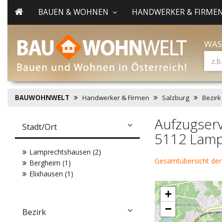
BAUEN & WOHNEN
HANDWERKER & FIRME
WAS
BAUWOHNWELT
Handwerker & Firmen
Salzburg
Bezirk
Aufzugser
Stadt/Ort
5112 Lamp
Lamprechtshausen (2)
Gesamtübersicht de
Bergheim (1)
Elixhausen (1)
+
−
Bezirk