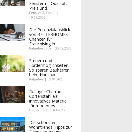
Fenstern – Qualität,
Preis und...
Fenster & Türen |
10.09.2025
Der Potenzialausblick
von BETTERHOMES -
Chancen für
Franchising im...
Ratgebertipps | 25.08.2025
Steuern und
Fördermöglichkeiten:
So sparen Bauherren
beim Hausbau...
Ratgeber | 09.04.2025
Rostiger Charme:
Cortenstahl als
innovatives Material
für modernes...
Baustoffe | 03.03.2025
Die schönsten
Wohntrends: Tipps zur
Finanzierung und