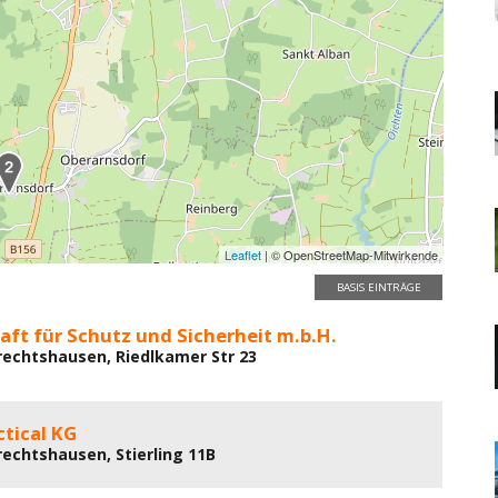
Leaflet
| © OpenStreetMap-Mitwirkende
BASIS EINTRÄGE
aft für Schutz und Sicherheit m.b.H.
echtshausen, Riedlkamer Str 23
ctical KG
echtshausen, Stierling 11B