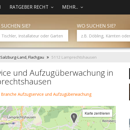
N
RATGEBER RECHT
MEHR...
 SUCHEN SIE?
WO SUCHEN SIE?
 Salzburg-Land, Flachgau
5112 Lamprechtshausen
vice und Aufzugüberwachung in
rechtshausen
r Branche Aufzugservice und Aufzugüberwachung
Karte zentrieren