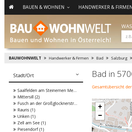
BAUEN & WOHNEN
HANDWERKER & FIRME
WAS
BAUWOHNWELT
Handwerker & Firmen
Bad
Salzburg
Bad in 570
Stadt/Ort
Gesamtübersicht de
Saalfelden am Steinernen Meer (2)
Mittersill (2)
Fusch an der Großglocknerstraße (1)
+
Rauris (1)
−
Unken (1)
Zell am See (1)
Piesendorf (1)