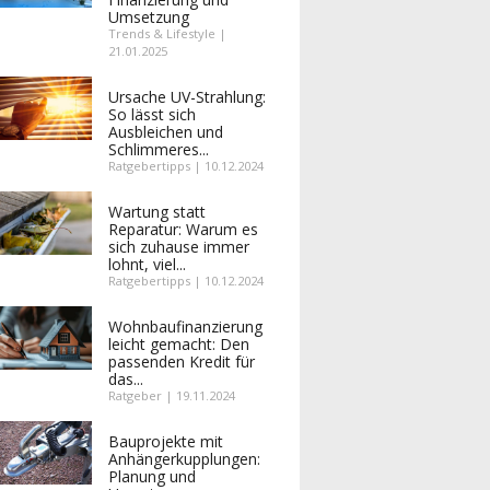
Umsetzung
Trends & Lifestyle |
21.01.2025
Ursache UV-Strahlung:
So lässt sich
Ausbleichen und
Schlimmeres...
Ratgebertipps | 10.12.2024
Wartung statt
Reparatur: Warum es
sich zuhause immer
lohnt, viel...
Ratgebertipps | 10.12.2024
Wohnbaufinanzierung
leicht gemacht: Den
passenden Kredit für
das...
Ratgeber | 19.11.2024
Bauprojekte mit
Anhängerkupplungen:
Planung und