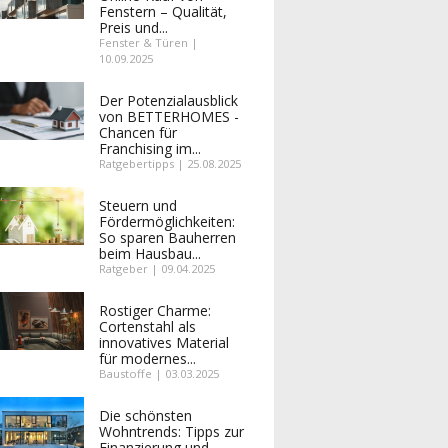
Fenstern – Qualität,
Preis und...
Fenster & Türen |
10.09.2025
Der Potenzialausblick
von BETTERHOMES -
Chancen für
Franchising im...
Ratgebertipps | 25.08.2025
Steuern und
Fördermöglichkeiten:
So sparen Bauherren
beim Hausbau...
Ratgeber | 09.04.2025
Rostiger Charme:
Cortenstahl als
innovatives Material
für modernes...
Baustoffe | 03.03.2025
Die schönsten
Wohntrends: Tipps zur
Finanzierung und