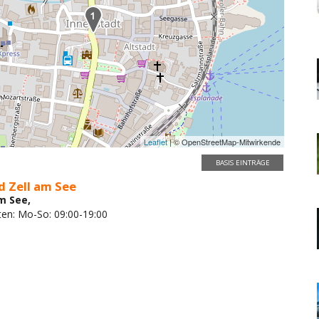
Leaflet
| © OpenStreetMap-Mitwirkende
BASIS EINTRÄGE
d Zell am See
am See,
ten: Mo-So: 09:00-19:00