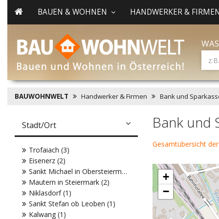
BAUEN & WOHNEN
HANDWERKER & FIRME
WAS
BAUWOHNWELT
Handwerker & Firmen
Bank und Sparkass
Bank und S
Stadt/Ort
Gesamtübersicht der
Trofaiach (3)
Eisenerz (2)
Sankt Michael in Obersteiermark (2)
+
Mautern in Steiermark (2)
−
Niklasdorf (1)
Sankt Stefan ob Leoben (1)
Kalwang (1)