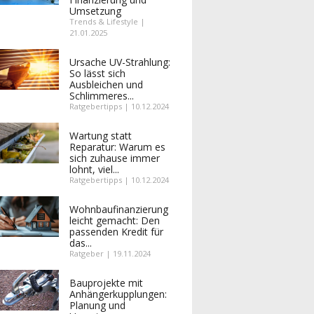
Umsetzung
Trends & Lifestyle |
21.01.2025
Ursache UV-Strahlung:
So lässt sich
Ausbleichen und
Schlimmeres...
Ratgebertipps | 10.12.2024
Wartung statt
Reparatur: Warum es
sich zuhause immer
lohnt, viel...
Ratgebertipps | 10.12.2024
Wohnbaufinanzierung
leicht gemacht: Den
passenden Kredit für
das...
Ratgeber | 19.11.2024
Bauprojekte mit
Anhängerkupplungen:
Planung und