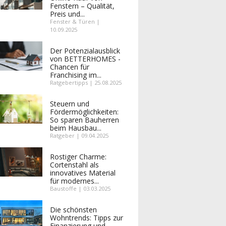
Fenstern – Qualität,
Preis und...
Fenster & Türen |
10.09.2025
Der Potenzialausblick
von BETTERHOMES -
Chancen für
Franchising im...
Ratgebertipps | 25.08.2025
Steuern und
Fördermöglichkeiten:
So sparen Bauherren
beim Hausbau...
Ratgeber | 09.04.2025
Rostiger Charme:
Cortenstahl als
innovatives Material
für modernes...
Baustoffe | 03.03.2025
Die schönsten
Wohntrends: Tipps zur
Finanzierung und