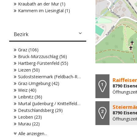
Kraubath an der Mur (1)
Kammern im Liesingtal (1)
Bezirk
Graz (106)
Bruck-Mürzzuschlag (56)
Hartberg-Fürstenfeld (55)
Liezen (50)
Südoststeiermark (Feldbach-Radkersburg) (45)
Raiffeis
Graz-Umgebung (42)
8790 Eisene
Weiz (40)
Öffnungszeit
Leibnitz (36)
Murtal (Judenburg / Knittelfeld) (32)
Steiermär
Deutschlandsberg (29)
8790 Eisen
Leoben (23)
Öffnungszeit
Murau (22)
Alle anzeigen...