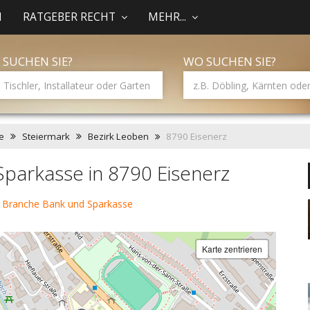
N
RATGEBER RECHT
MEHR...
 SUCHEN SIE?
WO SUCHEN SIE?
e
Steiermark
Bezirk Leoben
8790 Eisenerz
parkasse in 8790 Eisenerz
 Branche Bank und Sparkasse
Karte zentrieren