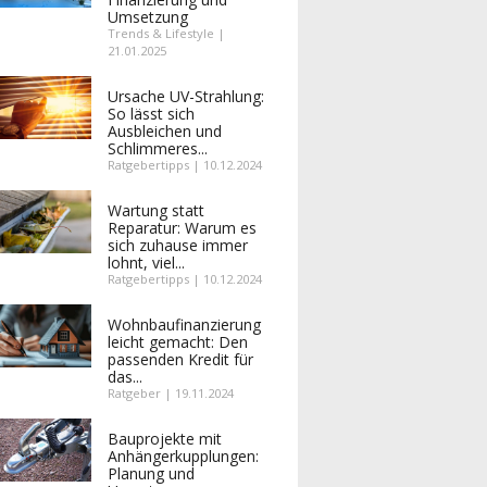
Umsetzung
Trends & Lifestyle |
21.01.2025
Ursache UV-Strahlung:
So lässt sich
Ausbleichen und
Schlimmeres...
Ratgebertipps | 10.12.2024
Wartung statt
Reparatur: Warum es
sich zuhause immer
lohnt, viel...
Ratgebertipps | 10.12.2024
Wohnbaufinanzierung
leicht gemacht: Den
passenden Kredit für
das...
Ratgeber | 19.11.2024
Bauprojekte mit
Anhängerkupplungen:
Planung und