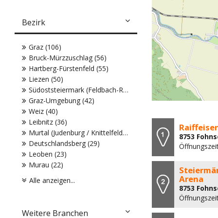
Bezirk
Graz (106)
Bruck-Mürzzuschlag (56)
Hartberg-Fürstenfeld (55)
Liezen (50)
Südoststeiermark (Feldbach-Radkersburg) (45)
Graz-Umgebung (42)
Weiz (40)
Leibnitz (36)
Raiffeise
Murtal (Judenburg / Knittelfeld) (32)
8753 Fohns
Deutschlandsberg (29)
Öffnungszei
Leoben (23)
Murau (22)
Steiermä
Arena
Alle anzeigen...
8753 Fohns
Öffnungszei
Weitere Branchen