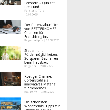
Fenstern – Qualität,
Preis und...
Fenster & Türen |
10.09.2025
Der Potenzialausblick
von BETTERHOMES -
Chancen für
Franchising im...
Ratgebertipps | 25.08.2025
Steuern und
Fördermöglichkeiten:
So sparen Bauherren
beim Hausbau...
Ratgeber | 09.04.2025
Rostiger Charme:
Cortenstahl als
innovatives Material
für modernes...
Baustoffe | 03.03.2025
Die schönsten
Wohntrends: Tipps zur
Finanzierung und