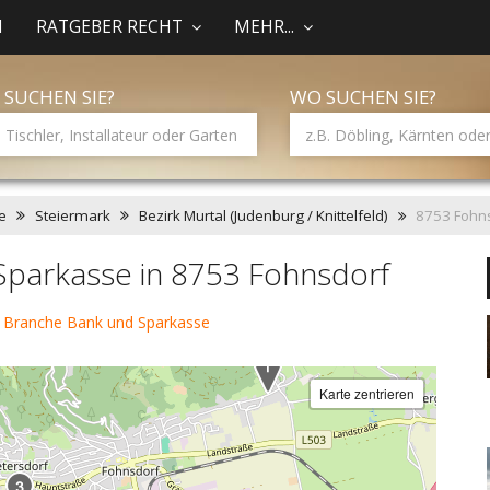
N
RATGEBER RECHT
MEHR...
 SUCHEN SIE?
WO SUCHEN SIE?
e
Steiermark
Bezirk Murtal (Judenburg / Knittelfeld)
8753 Fohn
Sparkasse in 8753 Fohnsdorf
 Branche Bank und Sparkasse
Karte zentrieren