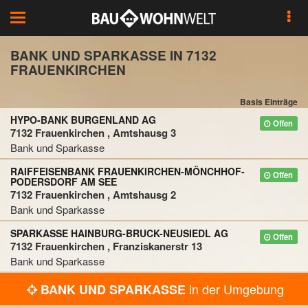
Toggle
navigation
BANK UND SPARKASSE IN 7132
FRAUENKIRCHEN
Basis Einträge
HYPO-BANK BURGENLAND AG
Offen
7132 Frauenkirchen , Amtshausg 3
Bank und Sparkasse
RAIFFEISENBANK FRAUENKIRCHEN-MÖNCHHOF-
Offen
PODERSDORF AM SEE
7132 Frauenkirchen , Amtshausg 2
Bank und Sparkasse
SPARKASSE HAINBURG-BRUCK-NEUSIEDL AG
Offen
7132 Frauenkirchen , Franziskanerstr 13
Bank und Sparkasse
in der Umgebung
BANK UND SPARKASSE