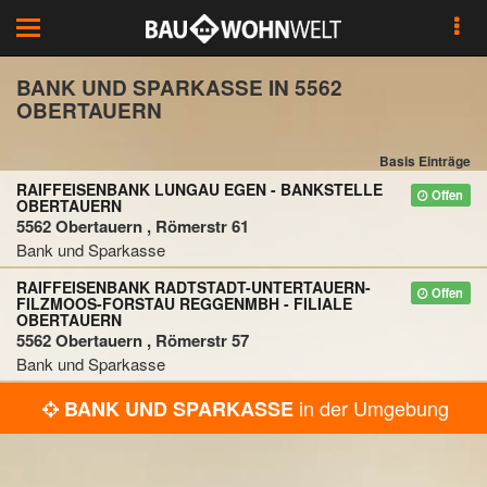
Toggle
navigation
BANK UND SPARKASSE IN 5562
OBERTAUERN
Basis Einträge
RAIFFEISENBANK LUNGAU EGEN - BANKSTELLE
Offen
OBERTAUERN
5562 Obertauern , Römerstr 61
Bank und Sparkasse
RAIFFEISENBANK RADTSTADT-UNTERTAUERN-
Offen
FILZMOOS-FORSTAU REGGENMBH - FILIALE
OBERTAUERN
5562 Obertauern , Römerstr 57
Bank und Sparkasse
in der Umgebung
BANK UND SPARKASSE