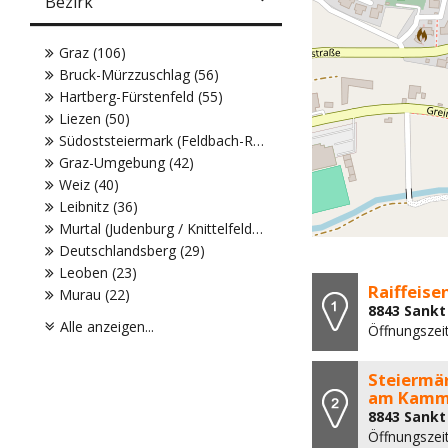
Bezirk
Graz (106)
Bruck-Mürzzuschlag (56)
Hartberg-Fürstenfeld (55)
Liezen (50)
Südoststeiermark (Feldbach-Radkersburg) (45)
Graz-Umgebung (42)
Weiz (40)
Leibnitz (36)
Murtal (Judenburg / Knittelfeld) (32)
Deutschlandsberg (29)
Leoben (23)
Raiffeis
Murau (22)
8843 Sankt
Alle anzeigen...
Öffnungszeit
Steiermär
am Kamm
8843 Sankt
Öffnungszeit