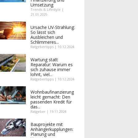
Umsetzung
Trends & Lifestyle |
21.01.2025
Ursache UV-Strahlung:
So lässt sich
Ausbleichen und
Schlimmeres...
Ratgebertipps | 10.12.2024
Wartung statt
Reparatur: Warum es
sich zuhause immer
lohnt, viel...
Ratgebertipps | 10.12.2024
Wohnbaufinanzierung
leicht gemacht: Den
passenden Kredit für
das...
Ratgeber | 19.11.2024
Bauprojekte mit
Anhängerkupplungen:
Planung und