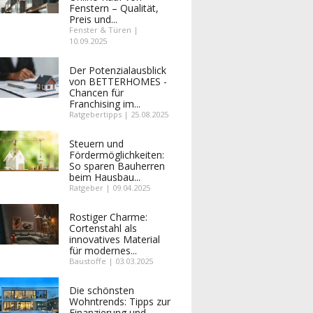
Fenstern – Qualität,
Preis und...
Fenster & Türen |
10.09.2025
Der Potenzialausblick
von BETTERHOMES -
Chancen für
Franchising im...
Ratgebertipps | 25.08.2025
Steuern und
Fördermöglichkeiten:
So sparen Bauherren
beim Hausbau...
Ratgeber | 09.04.2025
Rostiger Charme:
Cortenstahl als
innovatives Material
für modernes...
Baustoffe | 03.03.2025
Die schönsten
Wohntrends: Tipps zur
Finanzierung und