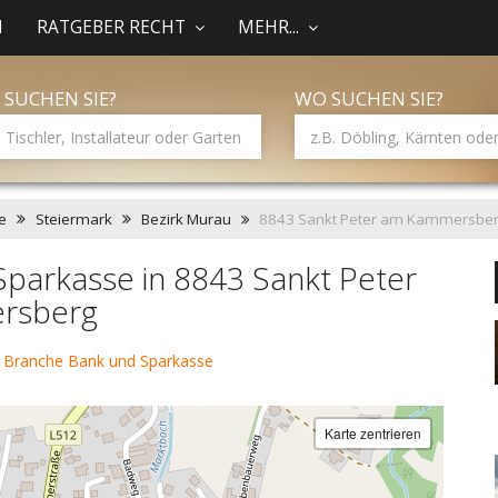
N
RATGEBER RECHT
MEHR...
 SUCHEN SIE?
WO SUCHEN SIE?
e
Steiermark
Bezirk Murau
8843 Sankt Peter am Kammersbe
parkasse in 8843 Sankt Peter
rsberg
 Branche Bank und Sparkasse
Karte zentrieren