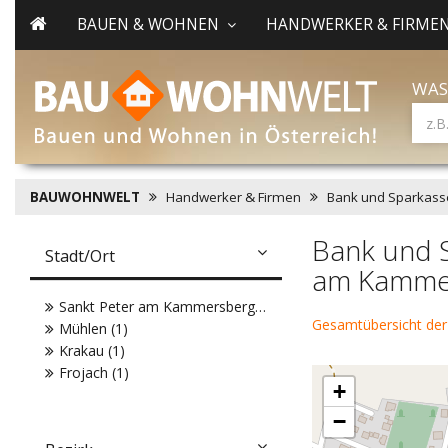
BAUEN & WOHNEN
HANDWERKER & FIRME
WAS
BAUWOHNWELT
Handwerker & Firmen
Bank und Sparkass
Bank und S
Stadt/Ort
am Kamme
Sankt Peter am Kammersberg (2)
Gesamtübersicht der
Mühlen (1)
Krakau (1)
Frojach (1)
+
−