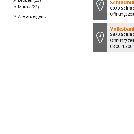
Leoben (23)
Schladmi
Murau (22)
8970 Schla
Öffnungszei
Alle anzeigen...
Volksban
8970 Schla
Öffnungszei
08:00-15:00