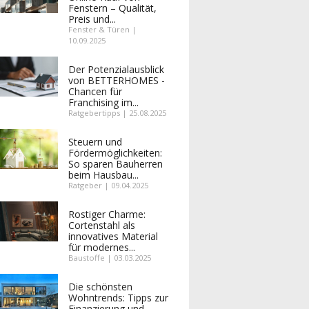
Fenstern – Qualität,
Preis und...
Fenster & Türen |
10.09.2025
Der Potenzialausblick
von BETTERHOMES -
Chancen für
Franchising im...
Ratgebertipps | 25.08.2025
Steuern und
Fördermöglichkeiten:
So sparen Bauherren
beim Hausbau...
Ratgeber | 09.04.2025
Rostiger Charme:
Cortenstahl als
innovatives Material
für modernes...
Baustoffe | 03.03.2025
Die schönsten
Wohntrends: Tipps zur
Finanzierung und