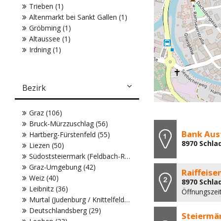
Trieben (1)
Altenmarkt bei Sankt Gallen (1)
Gröbming (1)
Altaussee (1)
Irdning (1)
Bezirk
Graz (106)
Bruck-Mürzzuschlag (56)
Bank Aus
Hartberg-Fürstenfeld (55)
8970 Schla
Liezen (50)
Südoststeiermark (Feldbach-Radkersburg) (45)
Graz-Umgebung (42)
Raiffeis
Weiz (40)
8970 Schla
Leibnitz (36)
Öffnungszei
Murtal (Judenburg / Knittelfeld) (32)
Deutschlandsberg (29)
Steiermär