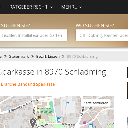
N
RATGEBER RECHT
MEHR...
 SUCHEN SIE?
WO SUCHEN SIE?
e
Steiermark
Bezirk Liezen
8970 Schladming
Sparkasse in 8970 Schladming
 Branche Bank und Sparkasse
Karte zentrieren