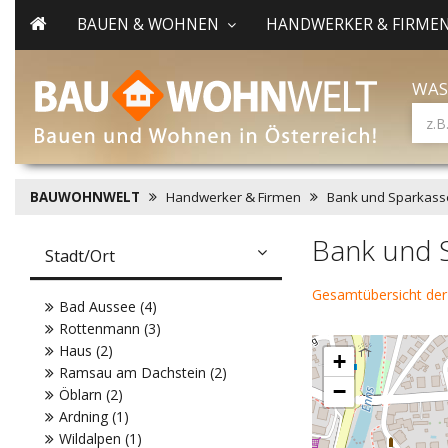
BAUEN & WOHNEN
HANDWERKER & FIRME
WAS
BAUWOHNWELT
Handwerker & Firmen
Bank und Sparkass
Bank und 
Stadt/Ort
Gesamtübersicht der
Bad Aussee (4)
Rottenmann (3)
Haus (2)
+
Ramsau am Dachstein (2)
−
Öblarn (2)
Ardning (1)
Wildalpen (1)