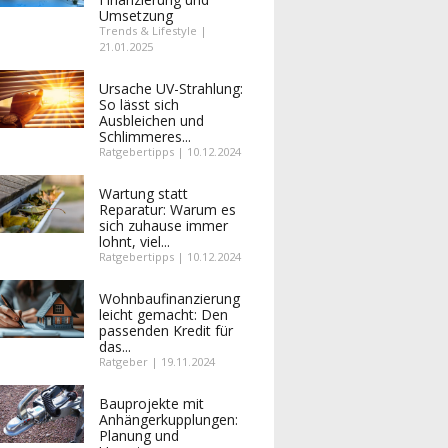
Umsetzung
Trends & Lifestyle |
21.01.2025
Ursache UV-Strahlung:
So lässt sich
Ausbleichen und
Schlimmeres...
Ratgebertipps | 10.12.2024
Wartung statt
Reparatur: Warum es
sich zuhause immer
lohnt, viel...
Ratgebertipps | 10.12.2024
Wohnbaufinanzierung
leicht gemacht: Den
passenden Kredit für
das...
Ratgeber | 19.11.2024
Bauprojekte mit
Anhängerkupplungen:
Planung und