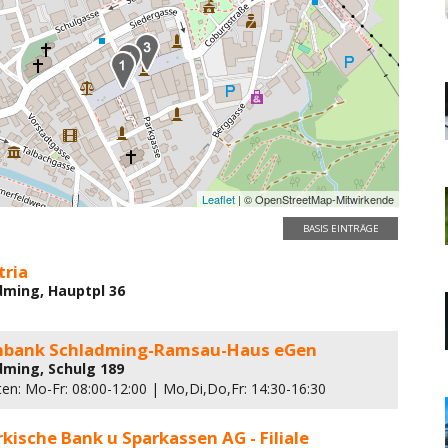
Leaflet
| © OpenStreetMap-Mitwirkende
BASIS EINTRÄGE
tria
dming, Hauptpl 36
enbank Schladming-Ramsau-Haus eGen
dming, Schulg 189
ten: Mo-Fr: 08:00-12:00 | Mo,Di,Do,Fr: 14:30-16:30
kische Bank u Sparkassen AG - Filiale