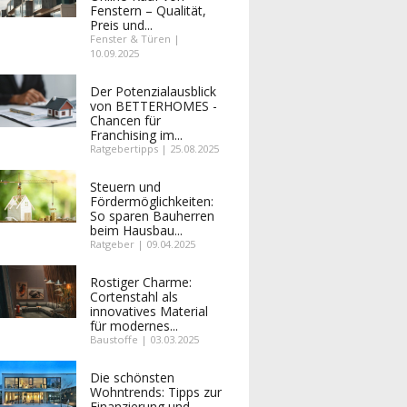
Fenstern – Qualität,
Preis und...
Fenster & Türen |
10.09.2025
Der Potenzialausblick
von BETTERHOMES -
Chancen für
Franchising im...
Ratgebertipps | 25.08.2025
Steuern und
Fördermöglichkeiten:
So sparen Bauherren
beim Hausbau...
Ratgeber | 09.04.2025
Rostiger Charme:
Cortenstahl als
innovatives Material
für modernes...
Baustoffe | 03.03.2025
Die schönsten
Wohntrends: Tipps zur
Finanzierung und