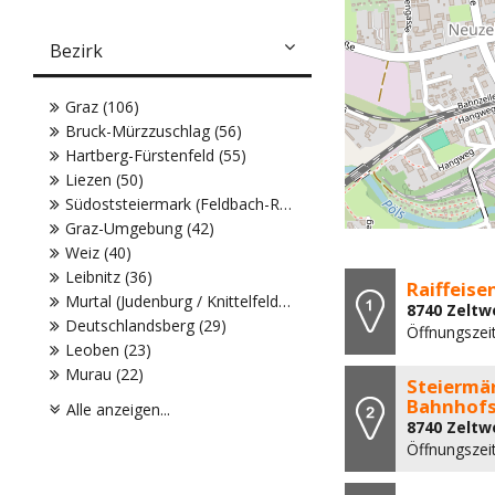
Bezirk
Graz (106)
Bruck-Mürzzuschlag (56)
Hartberg-Fürstenfeld (55)
Liezen (50)
Südoststeiermark (Feldbach-Radkersburg) (45)
Graz-Umgebung (42)
Weiz (40)
Leibnitz (36)
Raiffeise
Murtal (Judenburg / Knittelfeld) (32)
8740 Zeltw
Deutschlandsberg (29)
Öffnungszeit
Leoben (23)
Murau (22)
Steiermär
Bahnhofs
Alle anzeigen...
8740 Zeltw
Öffnungszei