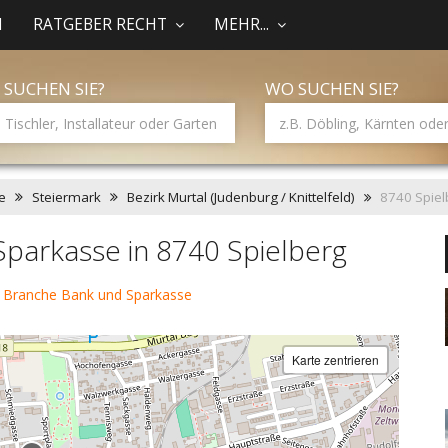
N
RATGEBER RECHT
MEHR...
 SUCHEN SIE?
WO SUCHEN SIE?
e
Steiermark
Bezirk Murtal (Judenburg / Knittelfeld)
8740 Spiel
parkasse in 8740 Spielberg
 Branche Bank und Sparkasse
Karte zentrieren