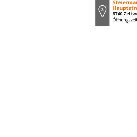
Steiermär
Hauptstr
8740 Zeltw
Öffnungszei