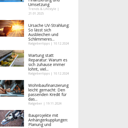
Umsetzung
Trends & Lifestyle |
21.01.2025
Ursache UV-Strahlung:
So lässt sich
Ausbleichen und
Schlimmeres...
Ratgebertipps | 10.12.2024
Wartung statt
Reparatur: Warum es
sich zuhause immer
lohnt, viel...
Ratgebertipps | 10.12.2024
Wohnbaufinanzierung
leicht gemacht: Den
passenden Kredit für
das...
Ratgeber | 19.11.2024
Bauprojekte mit
Anhängerkupplungen:
Planung und