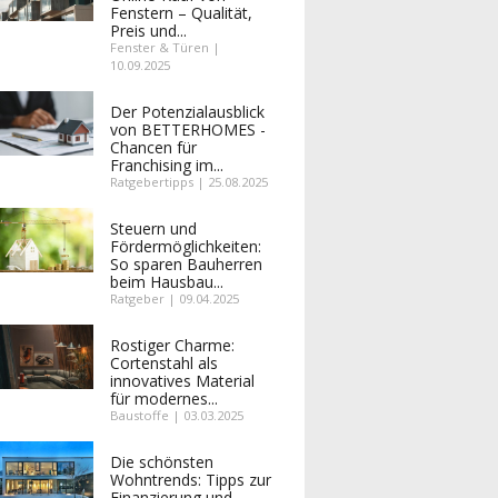
Fenstern – Qualität,
Preis und...
Fenster & Türen |
10.09.2025
Der Potenzialausblick
von BETTERHOMES -
Chancen für
Franchising im...
Ratgebertipps | 25.08.2025
Steuern und
Fördermöglichkeiten:
So sparen Bauherren
beim Hausbau...
Ratgeber | 09.04.2025
Rostiger Charme:
Cortenstahl als
innovatives Material
für modernes...
Baustoffe | 03.03.2025
Die schönsten
Wohntrends: Tipps zur
Finanzierung und