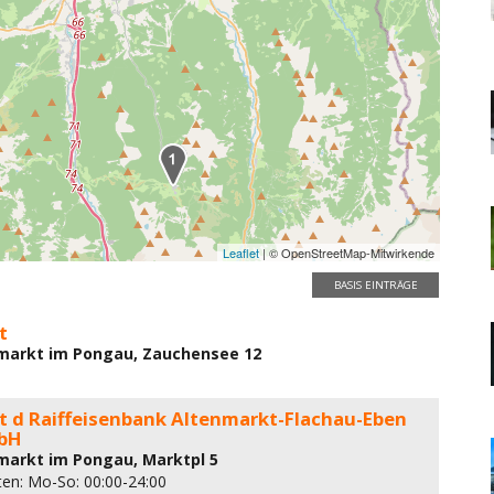
Leaflet
| © OpenStreetMap-Mitwirkende
BASIS EINTRÄGE
t
markt im Pongau, Zauchensee 12
 d Raiffeisenbank Altenmarkt-Flachau-Eben
bH
markt im Pongau, Marktpl 5
ten: Mo-So: 00:00-24:00