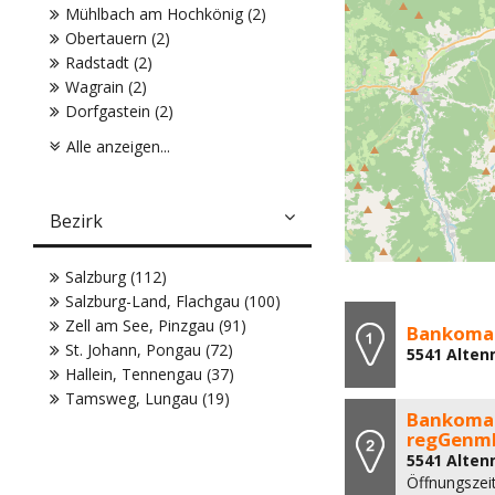
Mühlbach am Hochkönig (2)
Obertauern (2)
Radstadt (2)
Wagrain (2)
Dorfgastein (2)
Alle anzeigen...
Bezirk
Salzburg (112)
Salzburg-Land, Flachgau (100)
Zell am See, Pinzgau (91)
Bankoma
St. Johann, Pongau (72)
5541 Alten
Hallein, Tennengau (37)
Tamsweg, Lungau (19)
Bankomat
regGenm
5541 Alten
Öffnungszei