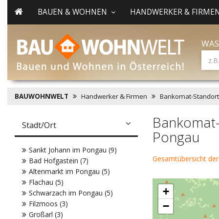
BAUEN & WOHNEN
HANDWERKER & FIRME
WAS
BAUWOHNWELT
Handwerker & Firmen
Bankomat-Standort
Bankomat-
Stadt/Ort
Pongau
Sankt Johann im Pongau (9)
Gesamtübersicht de
Bad Hofgastein (7)
Altenmarkt im Pongau (5)
Flachau (5)
+
Schwarzach im Pongau (5)
Filzmoos (3)
−
Großarl (3)