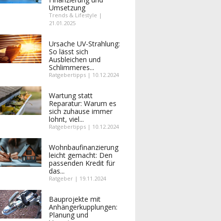
Umsetzung
Trends & Lifestyle |
21.01.2025
Ursache UV-Strahlung:
So lässt sich
Ausbleichen und
Schlimmeres...
Ratgebertipps | 10.12.2024
Wartung statt
Reparatur: Warum es
sich zuhause immer
lohnt, viel...
Ratgebertipps | 10.12.2024
Wohnbaufinanzierung
leicht gemacht: Den
passenden Kredit für
das...
Ratgeber | 19.11.2024
Bauprojekte mit
Anhängerkupplungen:
Planung und