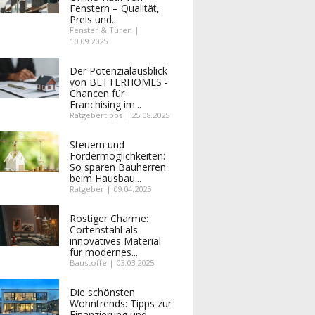
Fenstern – Qualität,
Preis und...
Fenster & Türen |
10.09.2025
Der Potenzialausblick
von BETTERHOMES -
Chancen für
Franchising im...
Ratgebertipps | 25.08.2025
Steuern und
Fördermöglichkeiten:
So sparen Bauherren
beim Hausbau...
Ratgeber | 09.04.2025
Rostiger Charme:
Cortenstahl als
innovatives Material
für modernes...
Baustoffe | 03.03.2025
Die schönsten
Wohntrends: Tipps zur
Finanzierung und