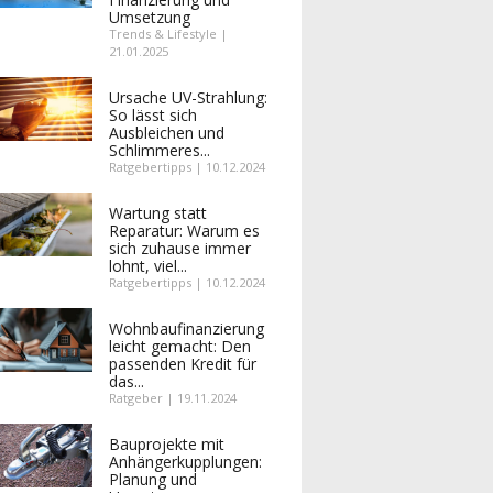
Umsetzung
Trends & Lifestyle |
21.01.2025
Ursache UV-Strahlung:
So lässt sich
Ausbleichen und
Schlimmeres...
Ratgebertipps | 10.12.2024
Wartung statt
Reparatur: Warum es
sich zuhause immer
lohnt, viel...
Ratgebertipps | 10.12.2024
Wohnbaufinanzierung
leicht gemacht: Den
passenden Kredit für
das...
Ratgeber | 19.11.2024
Bauprojekte mit
Anhängerkupplungen:
Planung und