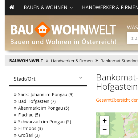
BAUEN & WOHNEN
HANDWERKER & FIRME
WAS
BAUWOHNWELT
Handwerker & Firmen
Bankomat-Standort
Bankomat-
Stadt/Ort
Hofgastein
Sankt Johann im Pongau (9)
Gesamtübersicht de
Bad Hofgastein (7)
Altenmarkt im Pongau (5)
Flachau (5)
+
Schwarzach im Pongau (5)
Filzmoos (3)
−
Großarl (3)