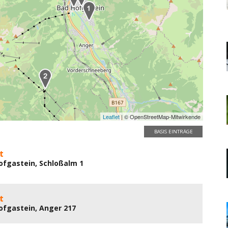
Leaflet
| © OpenStreetMap-Mitwirkende
BASIS EINTRÄGE
t
ofgastein, Schloßalm 1
t
ofgastein, Anger 217