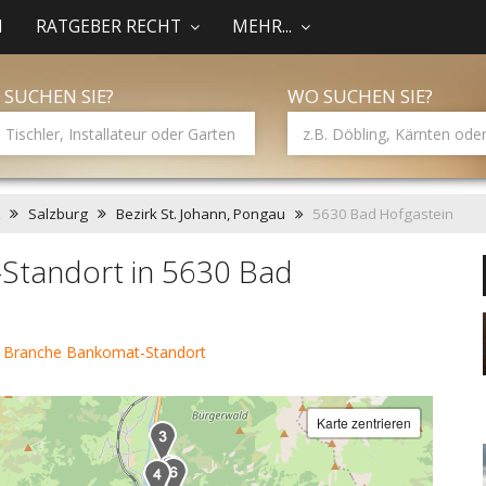
N
RATGEBER RECHT
MEHR...
 SUCHEN SIE?
WO SUCHEN SIE?
Salzburg
Bezirk St. Johann, Pongau
5630 Bad Hofgastein
Standort in 5630 Bad
r Branche Bankomat-Standort
Karte zentrieren