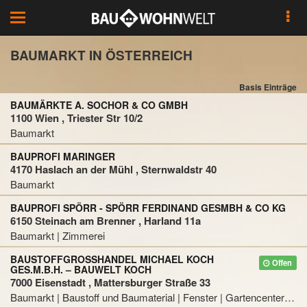
Toggle
Toggle
navigation
navigation
BAUMARKT IN ÖSTERREICH
Basis Einträge
BAUMÄRKTE A. SOCHOR & CO GMBH
1100 Wien , Triester Str 10/2
Baumarkt
BAUPROFI MARINGER
4170 Haslach an der Mühl , Sternwaldstr 40
Baumarkt
BAUPROFI SPÖRR - SPÖRR FERDINAND GESMBH & CO KG
6150 Steinach am Brenner , Harland 11a
Baumarkt | Zimmerei
BAUSTOFFGROSSHANDEL MICHAEL KOCH G
Offen
ES.M.B.H. – BAUWELT KOCH
7000 Eisenstadt , Mattersburger Straße 33
Baumarkt | Baustoff und Baumaterial | Fenster | Gartencenter | Tür