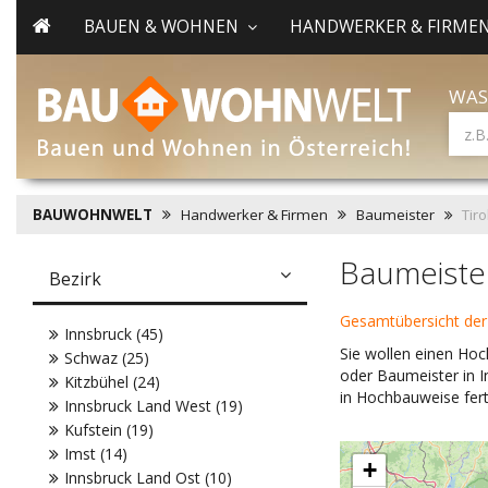
BAUEN & WOHNEN
HANDWERKER & FIRME
WAS
BAUWOHNWELT
Handwerker & Firmen
Baumeister
Tiro
Baumeister
Bezirk
Gesamtübersicht de
Innsbruck (45)
Sie wollen einen Hoc
Schwaz (25)
oder Baumeister in 
Kitzbühel (24)
in Hochbauweise ferti
Innsbruck Land West (19)
Kufstein (19)
Imst (14)
+
Innsbruck Land Ost (10)