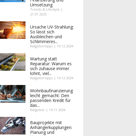
Umsetzung
Trends & Lifestyle |
21.01.2025
Ursache UV-Strahlung:
So lässt sich
Ausbleichen und
Schlimmeres...
Ratgebertipps | 10.12.2024
Wartung statt
Reparatur: Warum es
sich zuhause immer
lohnt, viel...
Ratgebertipps | 10.12.2024
Wohnbaufinanzierung
leicht gemacht: Den
passenden Kredit für
das...
Ratgeber | 19.11.2024
Bauprojekte mit
Anhängerkupplungen:
Planung und