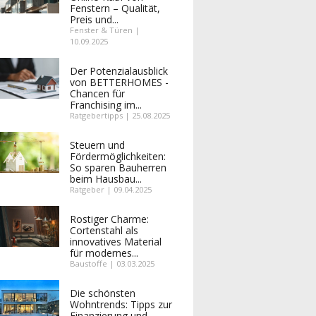
Fenstern – Qualität,
Preis und...
Fenster & Türen |
10.09.2025
Der Potenzialausblick
von BETTERHOMES -
Chancen für
Franchising im...
Ratgebertipps | 25.08.2025
Steuern und
Fördermöglichkeiten:
So sparen Bauherren
beim Hausbau...
Ratgeber | 09.04.2025
Rostiger Charme:
Cortenstahl als
innovatives Material
für modernes...
Baustoffe | 03.03.2025
Die schönsten
Wohntrends: Tipps zur
Finanzierung und