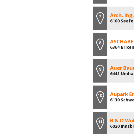
Arch. Ing
6100 Seefel
ASCHABER
6364 Brixen
Auer Ba
6441 Umha
Aupark E
6130 Schwa
B & O Wo
6020 Innsb