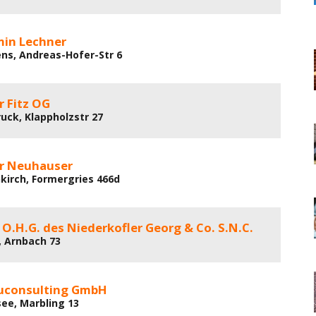
min Lechner
ns, Andreas-Hofer-Str 6
r Fitz OG
ruck, Klappholzstr 27
r Neuhauser
kirch, Formergries 466d
O.H.G. des Niederkofler Georg & Co. S.N.C.
n, Arnbach 73
uconsulting GmbH
see, Marbling 13