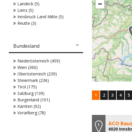
−
Landeck (5)
Lienz (5)
Innsbruck Land Mitte (5)
Reutte (3)
Bundesland
Niederösterreich (459)
Wien (360)
Oberösterreich (239)
Steiermark (236)
Tirol (175)
Salzburg (139)
1
2
3
4
5
Burgenland (101)
Kärnten (92)
Vorarlberg (78)
ACO Baus
6020 Innsb