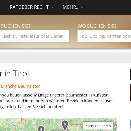
N
RATGEBER RECHT
MEHR...
 SUCHEN SIE?
WO SUCHEN SIE?
l
 in Tirol
r Branche Baumeister
hbau bauen lassen? Einige unserer Baumeister in Kufstein
Innsbruck und in mehreren weiteren Bezirken können Häuser
gstellen. Lassen Sie sich beraten!
Karte zentrieren