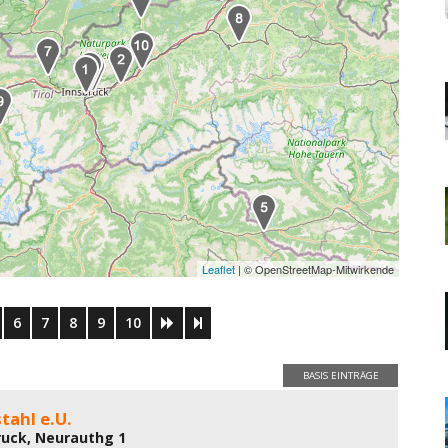
Leaflet
| © OpenStreetMap-Mitwirkende
6
7
8
9
10
BASIS EINTRÄGE
tahl e.U.
ruck, Neurauthg 1