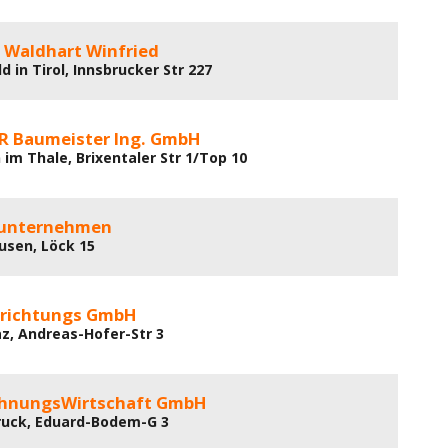
. Waldhart Winfried
d in Tirol, Innsbrucker Str 227
 Baumeister Ing. GmbH
 im Thale, Brixentaler Str 1/Top 10
uunternehmen
usen, Löck 15
rrichtungs GmbH
z, Andreas-Hofer-Str 3
hnungsWirtschaft GmbH
ruck, Eduard-Bodem-G 3