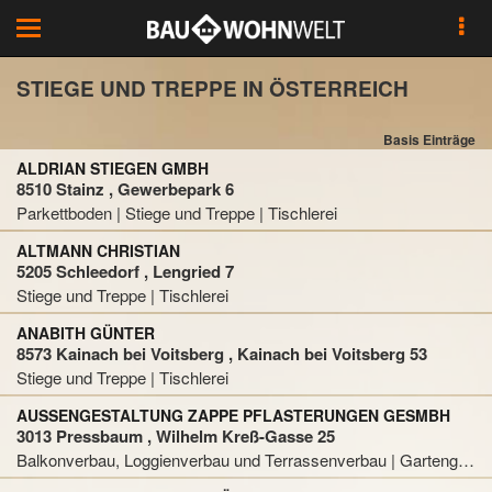
Toggle
navigation
STIEGE UND TREPPE IN ÖSTERREICH
Basis Einträge
ALDRIAN STIEGEN GMBH
8510 Stainz , Gewerbepark 6
Parkettboden | Stiege und Treppe | Tischlerei
ALTMANN CHRISTIAN
5205 Schleedorf , Lengried 7
Stiege und Treppe | Tischlerei
ANABITH GÜNTER
8573 Kainach bei Voitsberg , Kainach bei Voitsberg 53
Stiege und Treppe | Tischlerei
AUSSENGESTALTUNG ZAPPE PFLASTERUNGEN GESMBH
3013 Pressbaum , Wilhelm Kreß-Gasse 25
Balkonverbau, Loggienverbau und Terrassenverbau | Gartengestaltung und Landschaftsgestaltung | Pflaster und Pflasterung | Stiege und Treppe | Straßenbau | Tiefbau