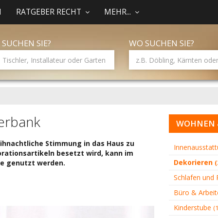
N
RATGEBER RECHT
MEHR...
 SUCHEN SIE?
WO SUCHEN SIE?
terbank
WOHNEN 
eihnachtliche Stimmung in das Haus zu
Innenausstat
rationsartikeln besetzt wird, kann im
Dekorieren
te genutzt werden.
(
Schlafen und
Büro & Arbei
Kinderstube
(