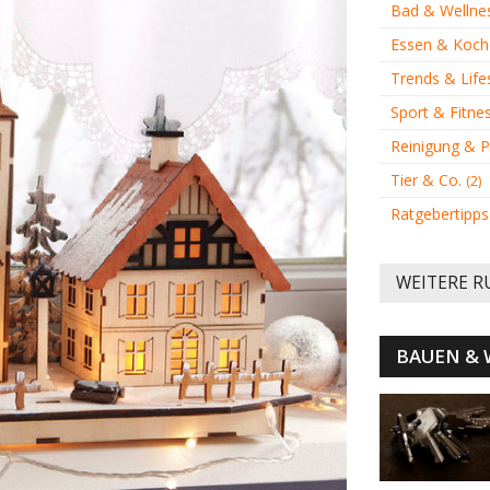
Bad & Wellne
Essen & Koc
Trends & Life
Sport & Fitne
Reinigung & 
Tier & Co.
(2)
Ratgebertipp
WEITERE R
BAUEN &