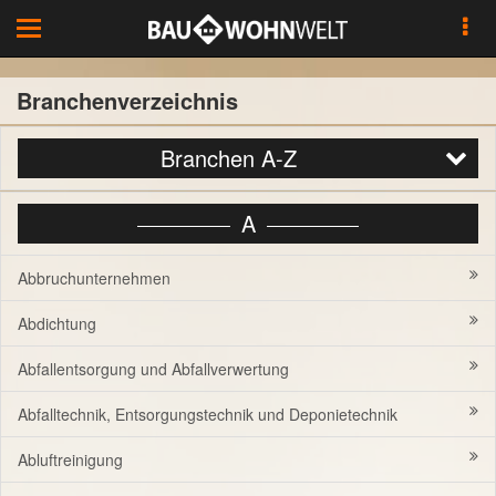
Toggle
navigation
Branchenverzeichnis
Branchen A-Z
A
Abbruchunternehmen
Abdichtung
Abfallentsorgung und Abfallverwertung
Abfalltechnik, Entsorgungstechnik und Deponietechnik
Abluftreinigung