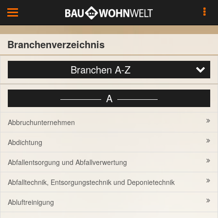
Toggle
navigation
Branchenverzeichnis
Branchen A-Z
A
Abbruchunternehmen
Abdichtung
Abfallentsorgung und Abfallverwertung
Abfalltechnik, Entsorgungstechnik und Deponietechnik
Abluftreinigung