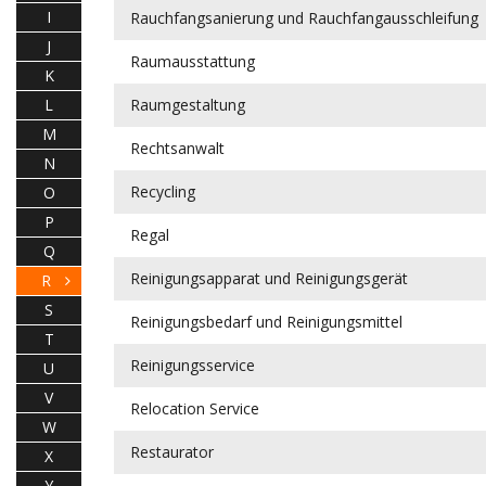
I
Rauchfangsanierung und Rauchfangausschleifung
J
Raumausstattung
K
L
Raumgestaltung
M
Rechtsanwalt
N
Recycling
O
P
Regal
Q
Reinigungsapparat und Reinigungsgerät
R
S
Reinigungsbedarf und Reinigungsmittel
T
Reinigungsservice
U
V
Relocation Service
W
Restaurator
X
Y