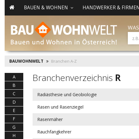
BAUEN & WOHNEN
HANDWERKER & FIRME
WAS
BAUWOHNWELT
Branchen A-Z
Branchenverzeichnis
R
A
B
C
Radiästhesie und Geobiologie
D
Rasen und Rasenziegel
E
F
Rasenmäher
G
Rauchfangkehrer
H