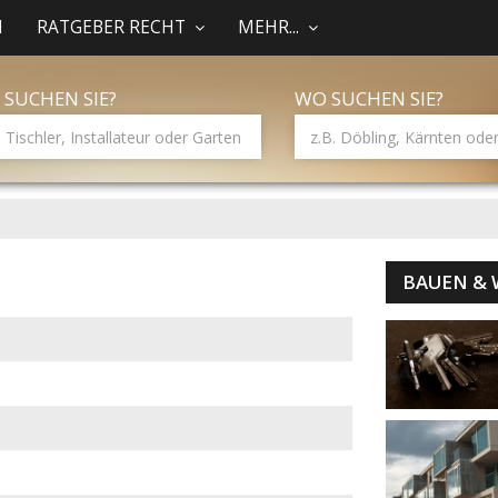
N
RATGEBER RECHT
MEHR...
 SUCHEN SIE?
WO SUCHEN SIE?
BAUEN &