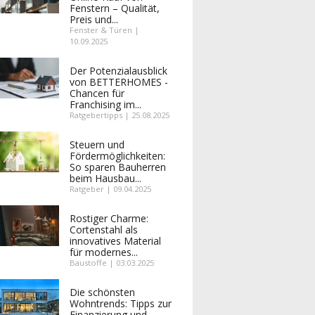
Fenstern – Qualität,
Preis und...
Fenster & Türen |
10.09.2025
Der Potenzialausblick
von BETTERHOMES -
Chancen für
Franchising im...
Ratgebertipps | 25.08.2025
Steuern und
Fördermöglichkeiten:
So sparen Bauherren
beim Hausbau...
Ratgeber | 09.04.2025
Rostiger Charme:
Cortenstahl als
innovatives Material
für modernes...
Baustoffe | 03.03.2025
Die schönsten
Wohntrends: Tipps zur
Finanzierung und