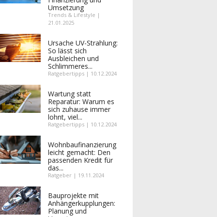
Umsetzung
Trends & Lifestyle |
21.01.2025
Ursache UV-Strahlung:
So lässt sich
Ausbleichen und
Schlimmeres...
Ratgebertipps | 10.12.2024
Wartung statt
Reparatur: Warum es
sich zuhause immer
lohnt, viel...
Ratgebertipps | 10.12.2024
Wohnbaufinanzierung
leicht gemacht: Den
passenden Kredit für
das...
Ratgeber | 19.11.2024
Bauprojekte mit
Anhängerkupplungen:
Planung und