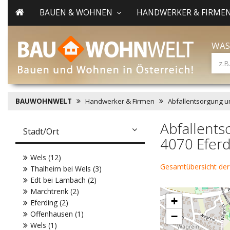
BAUEN & WOHNEN
HANDWERKER & FIRME
WAS
BAUWOHNWELT
Handwerker & Firmen
Abfallentsorgung u
Abfallents
Stadt/Ort
4070 Eferd
Wels (12)
Gesamtübersicht der
Thalheim bei Wels (3)
Edt bei Lambach (2)
Marchtrenk (2)
+
Eferding (2)
Offenhausen (1)
−
Wels (1)