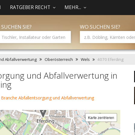
N
RATGEBER RECHT
MEHR...
 SUCHEN SIE?
WO SUCHEN SIE?
nd Abfallverwertung
Oberösterreich
Wels
4070 Eferding
orgung und Abfallverwertung in
ing
 Branche Abfallentsorgung und Abfallverwertung
Karte zentrieren