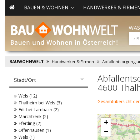
BAUEN & WOHNEN
HANDWERKER & FIRME
WAS
BAUWOHNWELT
Handwerker & Firmen
Abfallentsorgung u
Abfallents
Stadt/Ort
4600 Thal
Wels (12)
Gesamtübersicht der
Thalheim bei Wels (3)
Edt bei Lambach (2)
Marchtrenk (2)
+
Eferding (2)
Offenhausen (1)
−
Wels (1)