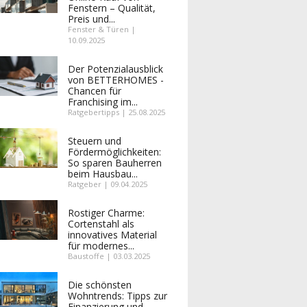
Fenstern – Qualität,
Preis und...
Fenster & Türen |
10.09.2025
Der Potenzialausblick
von BETTERHOMES -
Chancen für
Franchising im...
Ratgebertipps | 25.08.2025
Steuern und
Fördermöglichkeiten:
So sparen Bauherren
beim Hausbau...
Ratgeber | 09.04.2025
Rostiger Charme:
Cortenstahl als
innovatives Material
für modernes...
Baustoffe | 03.03.2025
Die schönsten
Wohntrends: Tipps zur
Finanzierung und