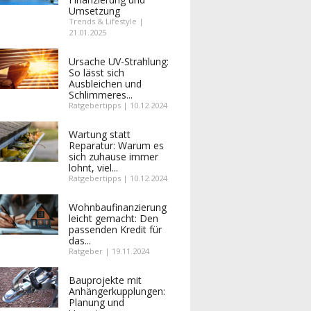
Umsetzung
Trends & Lifestyle |
21.01.2025
Ursache UV-Strahlung:
So lässt sich
Ausbleichen und
Schlimmeres...
Ratgebertipps | 10.12.2024
Wartung statt
Reparatur: Warum es
sich zuhause immer
lohnt, viel...
Ratgebertipps | 10.12.2024
Wohnbaufinanzierung
leicht gemacht: Den
passenden Kredit für
das...
Ratgeber | 19.11.2024
Bauprojekte mit
Anhängerkupplungen:
Planung und