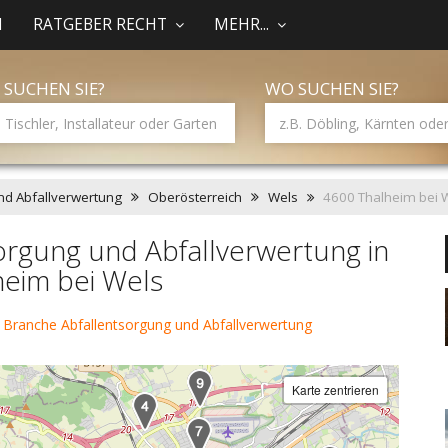
N
RATGEBER RECHT
MEHR...
 SUCHEN SIE?
WO SUCHEN SIE?
nd Abfallverwertung
Oberösterreich
Wels
4600 Thalheim bei 
orgung und Abfallverwertung in
heim bei Wels
 Branche Abfallentsorgung und Abfallverwertung
Karte zentrieren